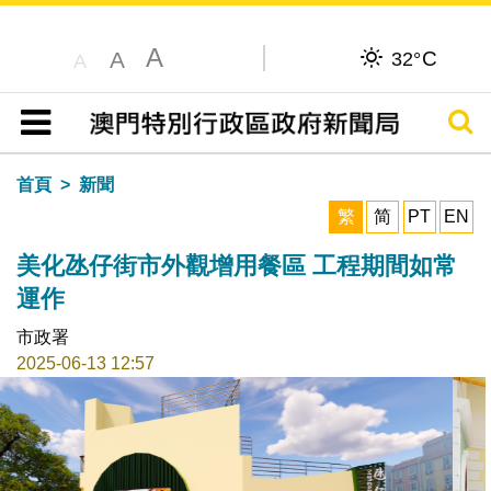
A
C
A
32°
A
搜尋
目錄
首頁
新聞
繁
简
PT
EN
美化氹仔街市外觀增用餐區 工程期間如常
運作
市政署
2025-06-13 12:57