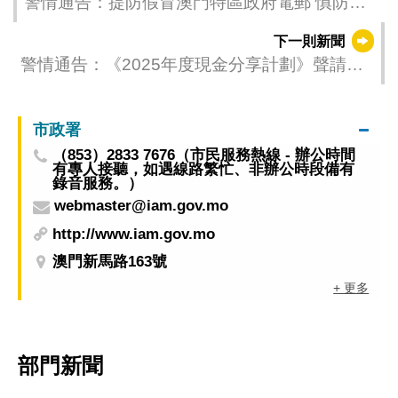
警情通告：提防假冒澳門特區政府電郵 慎防各
類型“現金分享計劃“騙局
下一則新聞
警情通告：《2025年度現金分享計劃》聲請程
序即將開展 提供虛假聲明或不實資料須負刑責
市政署
（853）2833 7676（市民服務熱線 - 辦公時間
有專人接聽，如遇線路繁忙、非辦公時段備有
錄音服務。）
webmaster@iam.gov.mo
http://www.iam.gov.mo
澳門新馬路163號
+ 更多
部門新聞