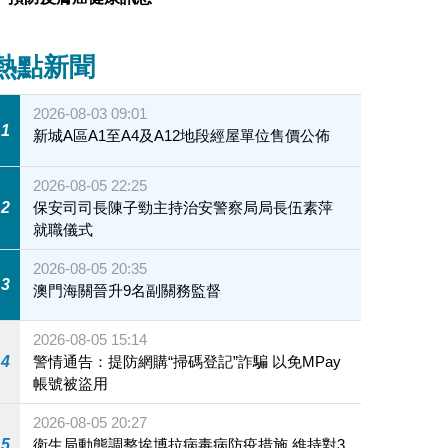
熱點新聞
2026-08-03 09:01
1
新城A區A1至A4及A12地段經屋單位售價公佈
2026-08-05 22:25
2
保安司司長陳子勁主持治安警察局局長伍素萍
就職儀式
2026-08-05 20:35
3
澳門海關晉升9名副關務監督
2026-08-05 15:14
4
警情通告：提防網購“掃碼登記”詐騙 以免MPay
帳號被盜用
2026-08-05 20:27
5
衛生局動態調整埃博拉病毒病防疫措施 維持對3