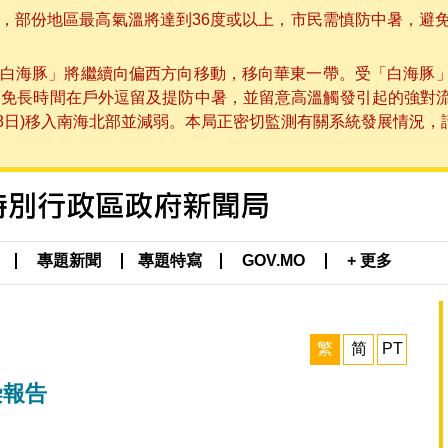
部份地區最高氣溫將達到36度或以上，市民需慎防中暑，避免在烈
白海豚」將繼續向偏西方向移動，移向華東一帶。受「白海豚
避免長時間在戶外逗留及提防中暑，並留意高溫觸發引起的強對
8日)移入南海北部並減弱。本局正密切監測有關系統發展情況，請市
專題新聞
專題特寫
GOV.MO
+ 更多
繁
简
PT
染報告