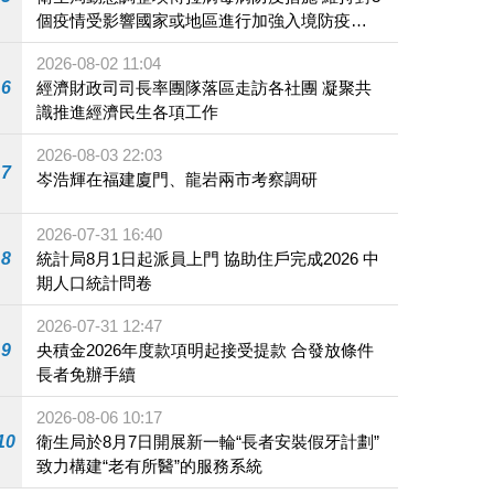
個疫情受影響國家或地區進行加強入境防疫措
施
2026-08-02 11:04
6
經濟財政司司長率團隊落區走訪各社團 凝聚共
識推進經濟民生各項工作
2026-08-03 22:03
7
岑浩輝在福建廈門、龍岩兩市考察調研
2026-07-31 16:40
8
統計局8月1日起派員上門 協助住戶完成2026 中
期人口統計問卷
2026-07-31 12:47
9
央積金2026年度款項明起接受提款 合發放條件
長者免辦手續
2026-08-06 10:17
10
衛生局於8月7日開展新一輪“長者安裝假牙計劃”
致力構建“老有所醫”的服務系統