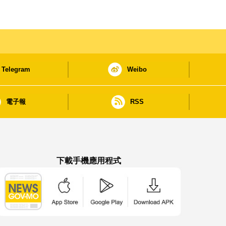
Telegram
Weibo
電子報
RSS
下載手機應用程式
澳門政府新聞 APP - App Store 下載
澳門政府新聞 APP - Google Pla
澳門政府新聞 APP -