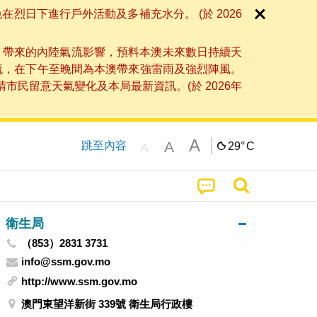
日下進行戶外活動及多補充水分。 (於 2026
」帶來的內陸氣流影響，預料本澳未來數日持續天
流，在下午至晚間為本澳帶來強雷雨及強烈陣風。
民留意天氣變化及本局最新資訊。(於 2026年
A
A
跳至內容
29°
C
A
衛生局
（853）2831 3731
info@ssm.gov.mo
http://www.ssm.gov.mo
澳門東望洋新街 339號 衛生局行政樓