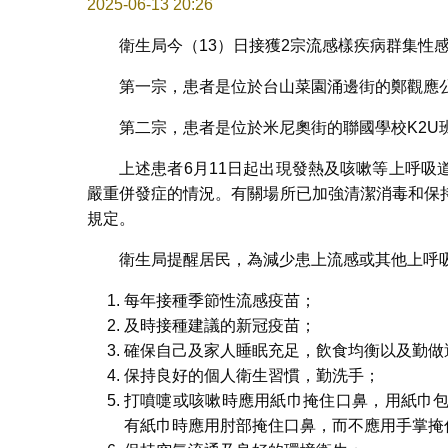
2025-06-13 20:26
衛生局今（13）日接獲2宗流感樣疾病群集性
第一宗，患者是位於台山菜園涌邊街的鄭觀應
第二宗，患者是位於米尼奧街的聯國學校K2U班
上述患者6月11日起出現發熱及咳嗽等上呼
嚴重併發症的情況。有關場所已加強清潔消毒和保
規定。
衛生局提醒居民，為減少患上流感或其他上呼
每年接種季節性流感疫苗；
及時接種建議的新冠疫苗；
確保自己及家人睡眠充足，飲食均衡以及勤做
保持良好的個人衛生習慣，勤洗手；
打噴嚏或咳嗽時應用紙巾掩住口鼻，用紙巾
有紙巾時應用肘部掩住口鼻，而不應用手掌掩