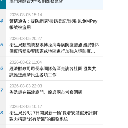
澳門海關晉升9名副關務監督
2026-08-05 15:14
4
警情通告：提防網購“掃碼登記”詐騙 以免MPay
帳號被盜用
2026-08-05 20:27
5
衛生局動態調整埃博拉病毒病防疫措施 維持對3
個疫情受影響國家或地區進行加強入境防疫措
施
2026-08-02 11:04
6
經濟財政司司長率團隊落區走訪各社團 凝聚共
識推進經濟民生各項工作
2026-08-03 22:03
7
岑浩輝在福建廈門、龍岩兩市考察調研
2026-08-06 10:17
8
衛生局於8月7日開展新一輪“長者安裝假牙計劃”
致力構建“老有所醫”的服務系統