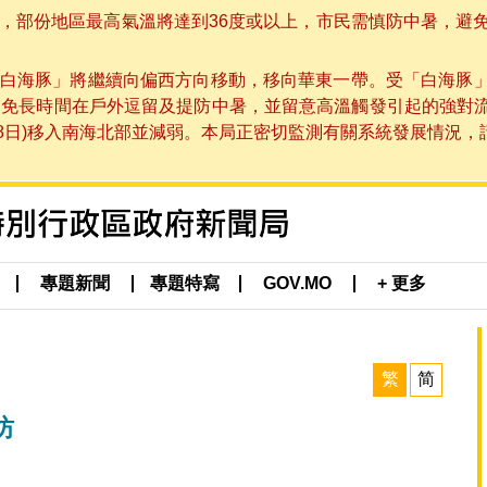
部份地區最高氣溫將達到36度或以上，市民需慎防中暑，避免在烈
白海豚」將繼續向偏西方向移動，移向華東一帶。受「白海豚
避免長時間在戶外逗留及提防中暑，並留意高溫觸發引起的強對
8日)移入南海北部並減弱。本局正密切監測有關系統發展情況，請市
專題新聞
專題特寫
GOV.MO
+ 更多
繁
简
坊