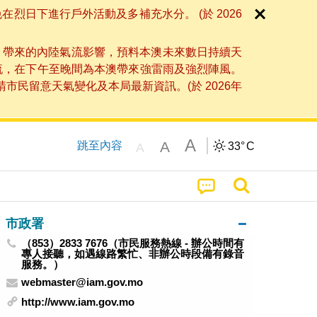
日下進行戶外活動及多補充水分。 (於 2026
」帶來的內陸氣流影響，預料本澳未來數日持續天
流，在下午至晚間為本澳帶來強雷雨及強烈陣風。
民留意天氣變化及本局最新資訊。(於 2026年
A
A
跳至內容
33°
C
A
市政署
（853）2833 7676（市民服務熱線 - 辦公時間有
專人接聽，如遇線路繁忙、非辦公時段備有錄音
服務。）
webmaster@iam.gov.mo
http://www.iam.gov.mo