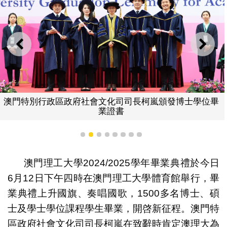
上一則
下一
澳門特別行政區政府社會文化司司長柯嵐頒發博士學位畢
業證書
1
2
3
4
5
6
7
8
澳門理工大學2024/2025學年畢業典禮於今日
6月12日下午四時在澳門理工大學體育館舉行，畢
業典禮上升國旗、奏唱國歌，1500多名博士、碩
士及學士學位課程學生畢業，開啓新征程。澳門特
區政府社會文化司司長柯嵐在致辭時肯定澳理大為