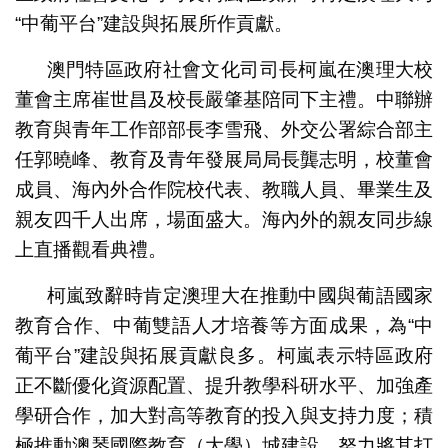
“中葡平台”建設與拓展所作貢獻。
澳門特區政府社會文化司司長柯嵐在澳理大校
董會主席崔世昌及校長嚴肇基陪同下主禮。中聯辦
教育與青年工作部部長李雪飛、外交公署綜合部主
任郭曉峰、教育及青年發展局局長龔志明，校董會
成員、海內外合作院校代表、教職人員、畢業生及
親友四千人出席，場面盛大。海內外的親友同步線
上直播觀看典禮。
柯嵐致辭時肯定澳理大在推動中國與葡語國家
教育合作、中葡雙語人才培養等方面成果，為“中
葡平台”建設與拓展貢獻良多。柯嵐表示特區政府
正不斷優化資源配置、提升教學科研水平、加強產
學研合作，加大對高等教育的投入與支持力度；積
極推動澳琴國際教育（大學）城建設，努力將其打