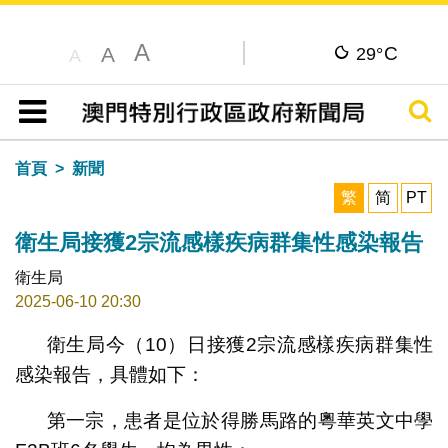
A
C
A
29°
A
搜尋
目錄
首頁
新聞
繁
简
PT
衛生局接獲2宗流感樣疾病群集性感染報告
衛生局
2025-06-10 20:30
衛生局今（10）日接獲2宗流感樣疾病群集性
感染報告，具體如下：
第一宗，患者是位於得勝馬路的粵華英文中學