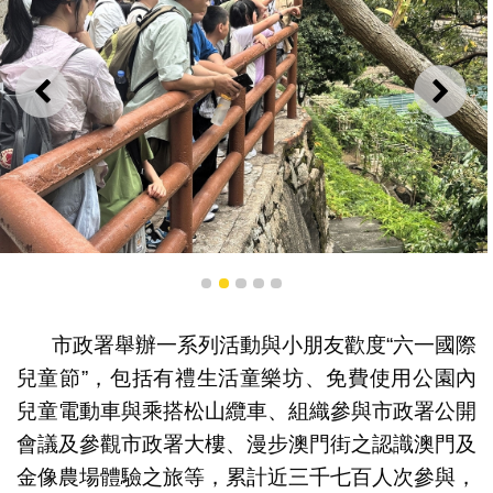
上一則
下一
家長帶同小朋友親親大自然
1
2
3
4
5
市政署舉辦一系列活動與小朋友歡度“六一國際
兒童節”，包括有禮生活童樂坊、免費使用公園內
兒童電動車與乘搭松山纜車、組織參與市政署公開
會議及參觀市政署大樓、漫步澳門街之認識澳門及
金像農場體驗之旅等，累計近三千七百人次參與，