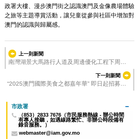
政署大樓、漫步澳門街之認識澳門及金像農場體驗
之旅等主題導賞活動，讓兒童從參與社區中增加對
澳門的認識與歸屬感。
上一則新聞
南灣湖景大馬路行人道及周邊優化工程下周一
動工
下一則新聞
“2025澳門國際美食之都嘉年華” 即日起招募澳
門餐飲參展商
市政署
（853）2833 7676（市民服務熱線 - 辦公時間
有專人接聽，如遇線路繁忙、非辦公時段備有
錄音服務。）
webmaster@iam.gov.mo