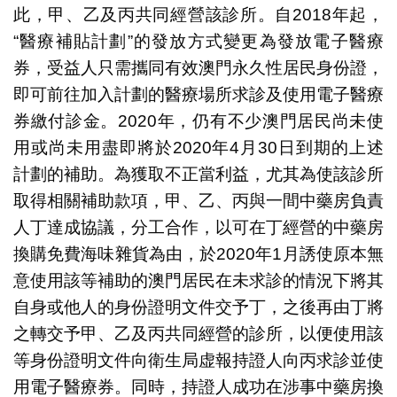
此，甲、乙及丙共同經營該診所。自2018年起，
“醫療補貼計劃”的發放方式變更為發放電子醫療
券，受益人只需攜同有效澳門永久性居民身份證，
即可前往加入計劃的醫療場所求診及使用電子醫療
券繳付診金。2020年，仍有不少澳門居民尚未使
用或尚未用盡即將於2020年4月30日到期的上述
計劃的補助。為獲取不正當利益，尤其為使該診所
取得相關補助款項，甲、乙、丙與一間中藥房負責
人丁達成協議，分工合作，以可在丁經營的中藥房
換購免費海味雜貨為由，於2020年1月誘使原本無
意使用該等補助的澳門居民在未求診的情況下將其
自身或他人的身份證明文件交予丁，之後再由丁將
之轉交予甲、乙及丙共同經營的診所，以便使用該
等身份證明文件向衛生局虚報持證人向丙求診並使
用電子醫療券。同時，持證人成功在涉事中藥房換