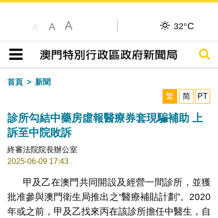
A
C
A
32°
A
搜尋
目錄
首頁
新聞
繁
简
PT
診所勾結中藥房虛報醫療券套現騙補助 上
訴至中院敗訴
終審法院院長辦公室
2025-06-09 17:43
甲及乙在澳門共同開設及經營一間診所，並獲
批准參與澳門衛生局推出之“醫療補貼計劃”。2020
年或之前，甲及乙找來丙在該診所擔任中醫生，自