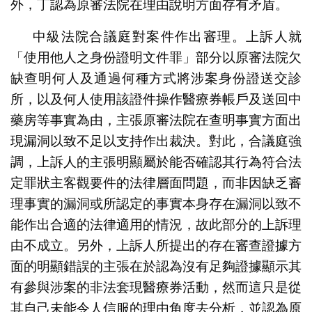
外，丁認為原審法院在理由說明方面存有矛盾。
中級法院合議庭對案件作出審理。上訴人就
「使用他人之身份證明文件罪」部分以原審法院欠
缺查明何人及通過何種方式將涉案身份證送交診
所，以及何人使用該證件操作醫療券帳戶及送回中
藥房等事實為由，主張原審法院在查明事實方面出
現漏洞以致不足以支持作出裁決。對此，合議庭強
調，上訴人的主張明顯屬於能否確認其行為符合法
定罪狀主客觀要件的法律層面問題，而非因缺乏審
理事實的漏洞或所認定的事實本身存在漏洞以致不
能作出合適的法律適用的情況，故此部分的上訴理
由不成立。另外，上訴人所提出的存在審查證據方
面的明顯錯誤的主張在於認為沒有足夠證據顯示其
有參與涉案的非法套現醫療券活動，然而這只是從
其自己未能令人信服的理由角度去分析，並認為原