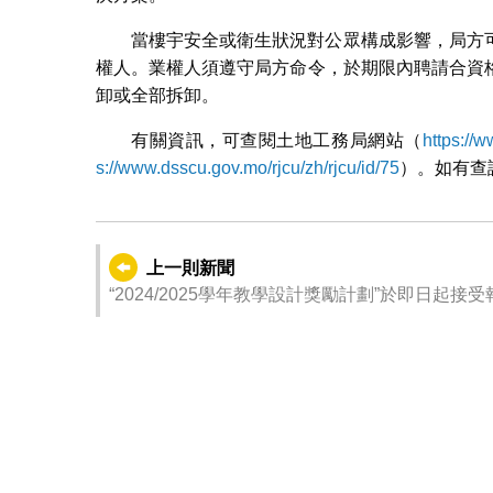
當樓宇安全或衛生狀況對公眾構成影響，局方
權人。業權人須遵守局方命令，於期限內聘請合資
卸或全部拆卸。
有關資訊，可查閱土地工務局網站（
https://
s://www.dsscu.gov.mo/rjcu/zh/rjcu/id/75
）。如有查詢
上一則新聞
“2024/2025學年教學設計獎勵計劃”於即日起接受