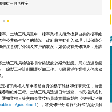
果欄街一殘危樓宇
1
2
樓宇。土地工務局重申，樓宇業權人須承擔起自身的樓宇維
危害公共衛生安全的情況，政府將主動介入處理，以保障公
加倍注意樓宇外牆及窗戶的狀況，如發現有失修跡象，應該
經土地工務局檢驗委員會確認處於殘危狀態。局方透過發函
人士編製工程計劃開展拆卸工作。期限屆滿後業權人仍未處
項。
明確規定樓宇業權人須承擔起自身的樓宇維修和保養責任，自發
保養和維修工程。土地工務局透過日常巡查、市民投訴或其
可通知業權人提交由專業技術員或實體編製的《樓宇狀況報
ublicinfo/guideline-1
），將失修部分進行記錄並須提供解