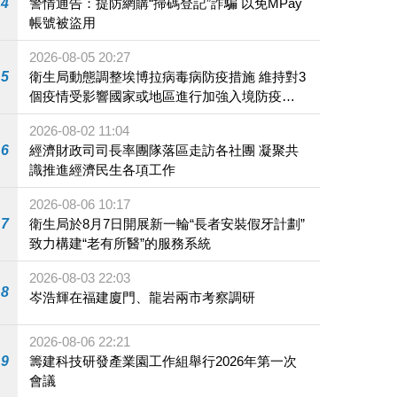
4
警情通告：提防網購“掃碼登記”詐騙 以免MPay
帳號被盜用
2026-08-05 20:27
5
衛生局動態調整埃博拉病毒病防疫措施 維持對3
個疫情受影響國家或地區進行加強入境防疫措
施
2026-08-02 11:04
6
經濟財政司司長率團隊落區走訪各社團 凝聚共
識推進經濟民生各項工作
2026-08-06 10:17
7
衛生局於8月7日開展新一輪“長者安裝假牙計劃”
致力構建“老有所醫”的服務系統
2026-08-03 22:03
8
岑浩輝在福建廈門、龍岩兩市考察調研
2026-08-06 22:21
9
籌建科技研發產業園工作組舉行2026年第一次
會議