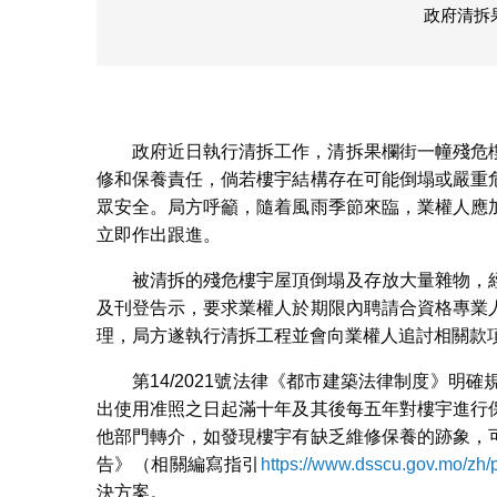
政府清拆
政府近日執行清拆工作，清拆果欄街一幢殘危
修和保養責任，倘若樓宇結構存在可能倒塌或嚴重
眾安全。局方呼籲，隨着風雨季節來臨，業權人應
立即作出跟進。
被清拆的殘危樓宇屋頂倒塌及存放大量雜物，
及刊登告示，要求業權人於期限內聘請合資格專業
理，局方遂執行清拆工程並會向業權人追討相關款
第14/2021號法律《都市建築法律制度》
出使用准照之日起滿十年及其後每五年對樓宇進行
他部門轉介，如發現樓宇有缺乏維修保養的跡象，
告》（相關編寫指引
https://www.dsscu.gov.mo/zh/p
決方案。