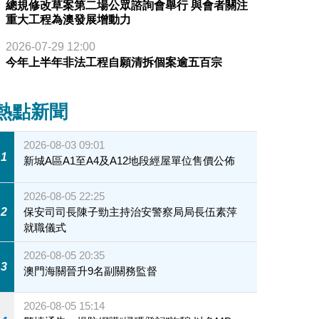
總規修改草案第二場公眾諮詢會舉行 與會者關注
重大工程為澳發展增動力
2026-07-29 12:00
今年上半年非法工程自願清拆個案逾五百宗
熱點新聞
2026-08-03 09:01
1
新城A區A1至A4及A12地段經屋單位售價公佈
2026-08-05 22:25
2
保安司司長陳子勁主持治安警察局局長伍素萍
就職儀式
2026-08-05 20:35
3
澳門海關晉升9名副關務監督
2026-08-05 15:14