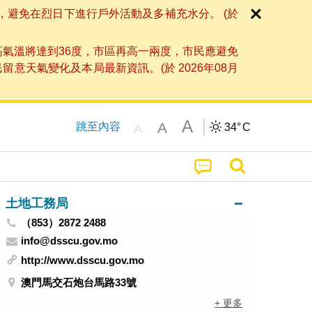
，避免在烈日下進行戶外活動及多補充水分。 (於
高氣溫將達到36度，市區再高一兩度，市民應避免
天氣變化及本局最新資訊。(於 2026年08月
A
A
跳至內容
34°
C
A
土地工務局
（853）2872 2488
info@dsscu.gov.mo
http://www.dsscu.gov.mo
澳門馬交石炮台馬路33號
+ 更多