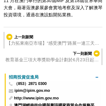
11 月在澳門舉行的第30屆MIF 及第18屆世界華商
大會，藉著蒞澳參展參會實地考察及深入了解澳琴
投資環境，通過在澳設點開拓業務。
上一則新聞
【力拓東南亞市場】“感受澳門”路展一連三天曼
谷圓滿舉行受歡迎
下一則新聞
教育基金三項大專獎助學金計劃於6月23日起接
受申請
招商投資促進局
（853）2871 0300
ipim@ipim.gov.mo
http://www.ipim.gov.mo
澳門湖畔南街中國與葡語國家商貿合作服務平