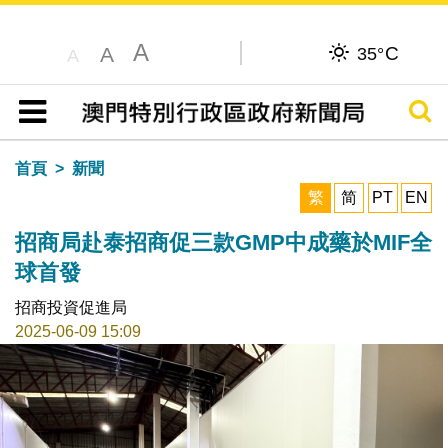
A
C
A
35°
A
搜尋
目錄
首頁
新聞
繁
简
PT
EN
招商局赴泰招商促三款GMP中成藥於MIF全
球首發
招商投資促進局
2025-06-09 15:09