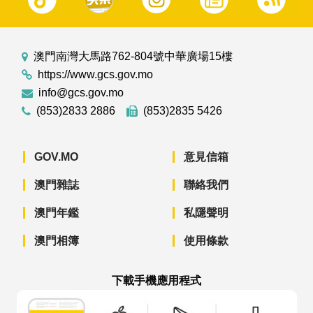
澳門南灣大馬路762-804號中華廣場15樓
https://www.gcs.gov.mo
info@gcs.gov.mo
(853)2833 2886
(853)2835 5426
GOV.MO
意見信箱
澳門雜誌
聯絡我們
澳門年鑑
私隱聲明
澳門相簿
使用條款
下載手機應用程式
澳門政府新聞 APP - App Store 下載
澳門政府新聞 APP - Googl
澳門政府新聞 