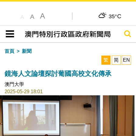
A
C
A
35°
A
搜尋
目錄
首頁
新聞
繁
简
EN
鏡海人文論壇探討葡國高校文化傳承
澳門大學
2025-05-29 18:01