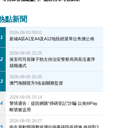
熱點新聞
2026-08-03 09:01
1
新城A區A1至A4及A12地段經屋單位售價公佈
2026-08-05 22:25
2
保安司司長陳子勁主持治安警察局局長伍素萍
就職儀式
2026-08-05 20:35
3
澳門海關晉升9名副關務監督
2026-08-05 15:14
4
警情通告：提防網購“掃碼登記”詐騙 以免MPay
帳號被盜用
2026-08-05 20:27
5
衛生局動態調整埃博拉病毒病防疫措施 維持對3