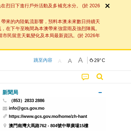
日下進行戶外活動及多補充水分。 (於 2026
」帶來的內陸氣流影響，預料本澳未來數日持續天
流，在下午至晚間為本澳帶來強雷雨及強烈陣風。
民留意天氣變化及本局最新資訊。(於 2026年
A
A
跳至內容
29°
C
A
新聞局
（853）2833 2886
info@gcs.gov.mo
https://www.gcs.gov.mo/home/zh-hant
澳門南灣大馬路762 - 804號中華廣場15樓