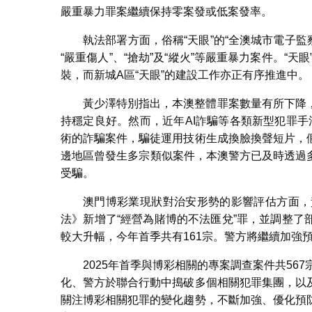
嚴重暴力罪案繼續保持零案發或低案發率。
執法部署方面，俗稱“天眼”的“全澳城市電子監
“嚴重傷人”、“搶劫”及“縱火”等嚴重暴力案件。“
裝，而新城A區“天眼”的建設工作亦正有序推進中。
黃少澤特別指出，本澳整體罪案數量有所下降
持穩定良好。然而，近年AI詐騙等各類新型犯罪手
術的詐騙案件，騙徒運用技術生成換臉換聲短片，
邊地區曾發生多宗類似案件，本澳警方已及時透過
受騙。
澳門博彩業現狀對治安形勢的影響評估方面，
法》新增了“經營為賭博的不法匯兌”罪，並調整
較大升幅，今年首季共有161宗。警方將繼續加強
2025年首季與博彩相關的專案調查案件共567宗
化、警方於聯合行動中搗破多個相關犯罪集團，以
關注博彩相關犯罪的變化趨勢，不斷加強、優化預