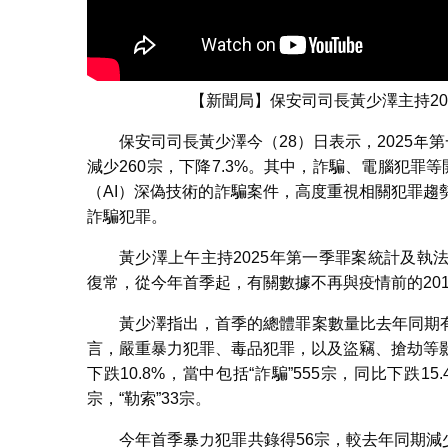
【新聞局】保安司司長黃少澤主持2
保安司司長黃少澤今（28）日表示，2025年第
減少260宗，下降7.3%。其中，詐騙、電腦犯
（AI）深偽技術的詐騙案件，高度重視相關犯罪
詐騙犯罪。
黃少澤上午主持2025年第一季罪案統計及
復常，從今年首季起，有關數據不再與疫情前的20
黃少澤指出，首季的總體罪案數量比去年同期
言，嚴重暴力犯罪、毒品犯罪，以及盜竊、搶劫等影響
下跌10.8%，當中包括“詐騙”555宗，同比下跌15.4
宗，“勒索”33宗。
今年首季暴力犯罪共錄得56宗，較去年同期減少21