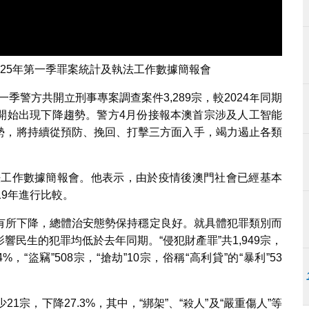
025年第一季罪案統計及執法工作數據簡報會
一季警方共開立刑事專案調查案件3,289宗，較2024年同期
罪等開始出現下降趨勢。警方4月份接報本澳首宗涉及人工智能
趨勢，將持續從預防、挽回、打擊三方面入手，竭力遏止各類
執法工作數據簡報會。他表示，由於疫情後澳門社會已經基本
19年進行比較。
有所下降，總體治安態勢保持穩定良好。就具體犯罪類別而
民生的犯罪均低於去年同期。“侵犯財產罪”共1,949宗，
%，“盜竊”508宗，“搶劫”10宗，俗稱“高利貸”的“暴利”53
宗，下降27.3%，其中，“綁架”、“殺人”及“嚴重傷人”等