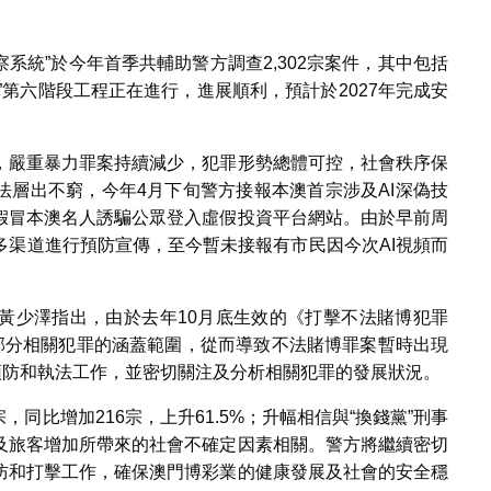
察系統”於今年首季共輔助警方調查2,302宗案件，其中包括
天眼”第六階段工程正在進行，進展順利，預計於2027年完成安
，嚴重暴力罪案持續減少，犯罪形勢總體可控，社會秩序保
法層出不窮，今年4月下旬警方接報本澳首宗涉及AI深偽技
假冒本澳名人誘騙公眾登入虛假投資平台網站。由於早前周
多渠道進行預防宣傳，至今暫未接報有市民因今次AI視頻而
黃少澤指出，由於去年10月底生效的《打擊不法賭博犯罪
了部分相關犯罪的涵蓋範圍，從而導致不法賭博罪案暫時出現
預防和執法工作，並密切關注及分析相關犯罪的發展狀況。
，同比增加216宗，上升61.5%；升幅相信與“換錢黨”刑事
及旅客增加所帶來的社會不確定因素相關。警方將繼續密切
防和打擊工作，確保澳門博彩業的健康發展及社會的安全穩