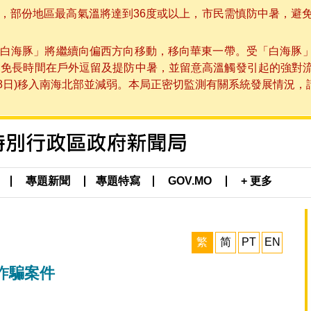
部份地區最高氣溫將達到36度或以上，市民需慎防中暑，避免在烈
白海豚」將繼續向偏西方向移動，移向華東一帶。受「白海豚
避免長時間在戶外逗留及提防中暑，並留意高溫觸發引起的強對
8日)移入南海北部並減弱。本局正密切監測有關系統發展情況，請市
專題新聞
專題特寫
GOV.MO
+ 更多
繁
简
PT
EN
詐騙案件