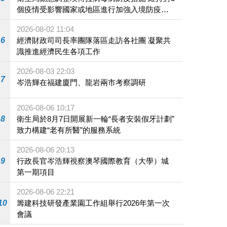
個疫情受影響國家或地區進行加強入境防疫措
施
2026-08-02 11:04
6
經濟財政司司長率團隊落區走訪各社團 凝聚共
識推進經濟民生各項工作
2026-08-03 22:03
7
岑浩輝在福建廈門、龍岩兩市考察調研
2026-08-06 10:17
8
衛生局於8月7日開展新一輪“長者安裝假牙計劃”
致力構建“老有所醫”的服務系統
2026-08-06 20:13
9
行政長官岑浩輝視察澳琴國際教育（大學）城
第一期項目
2026-08-06 22:21
10
籌建科技研發產業園工作組舉行2026年第一次
會議