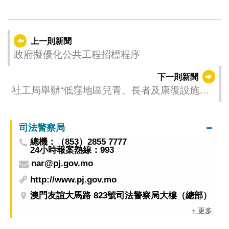
上一則新聞
政府擬優化公共工程招標程序
下一則新聞
社工局舉辦“低窪地區兒青、長者及康復設施在
風暴潮警告及撤離令狀況下的服務安排指引”線
上說明會
司法警察局
總機：（853）2855 7777
24小時報案熱線：993
nar@pj.gov.mo
http://www.pj.gov.mo
澳門友誼大馬路 823號司法警察局大樓（總部）
+ 更多