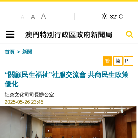
A
C
A
32°
A
搜尋
目錄
首頁
新聞
繁
简
PT
“關顧民生福祉”社服交流會 共商民生政策
優化
社會文化司司長辦公室
2025-05-26 23:45