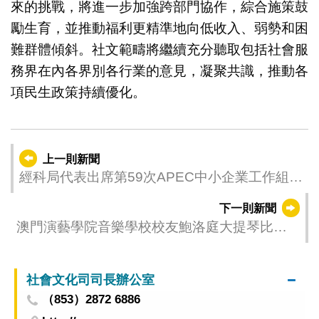
來的挑戰，將進一步加強跨部門協作，綜合施策鼓
勵生育，
並
推動福利更精準地向低收入、弱勢和困
難群體傾斜。社文範疇將繼續充分聽取包括社會服
務界在內各界別各行業的意見，凝聚共識，推動各
項民生政策持續優化。
上一則新聞
經科局代表出席第59次APEC中小企業工作組會
議
下一則新聞
澳門演藝學院音樂學校校友鮑洛庭大提琴比賽
獲雙冠軍揚威國際
社會文化司司長辦公室
（853）2872 6886