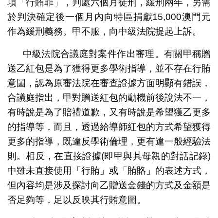
項「行賄罪」，判處六個月徒刑，緩刑兩年，另需
於判決確定後一個月內向特區捐獻15,000澳門元
作為緩刑義務。甲不服，向中級法院提起上訴。
中級法院合議庭對案件作出審理。有關甲稱贈
送乙紅包是為了獲得更多學術指導，並不存在行賄
意圖，認為原審法院在審查證據方面明顯有錯誤，
合議庭指出，甲對贈送紅包的動機前後說法不一，
有時說是為了賠禮道歉，又有時說是希望獲乙更多
的指導等，而且，透過給導師紅包的方式希望獲得
更多的指導，既違反學術倫理，更有違一般經驗法
則。相反，在直接證據(即甲與其母親的對話記錄)
中雖未直接使用「行賄」或「賄賂」的表述方式，
但內容均是涉及探討向乙贈送金錢的方式及金額是
否足夠等，足以反映其行賄意圖。