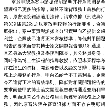
至於甲認為案中證據僅能證明其行為意圖是希
望獲得乙更多的指導，屬於不違背職務上義務的行
為，原審法院錯誤適用法律，請求依據《刑法典》
第339條第2款之規定改判較輕的行賄罪名，合議
庭指出，案中事實與證據充分證實甲向乙提供金錢
利益，企圖使乙違背正常審核標準，降低對甲開題
報告的要求而使其博士論文開題報告能順利通過，
且乙身為大學教授及學院副院長，具公務員身份，
同時作為博士生課程的指導教授，依照專業標準考
評在讀生的資格、開題報告以及論文答辯，屬其職
務上之義務的行為。甲向乙給予不正當利益，企圖
令乙違背正常的審核準則、降低對相關開題報告的
要求而使甲的博士論文開題報告獲得通過並順利畢
業，明顯違背乙作為公務員而應遵守的職務上之義
務，因此原審法院在審查證據方面不存在明顯錯