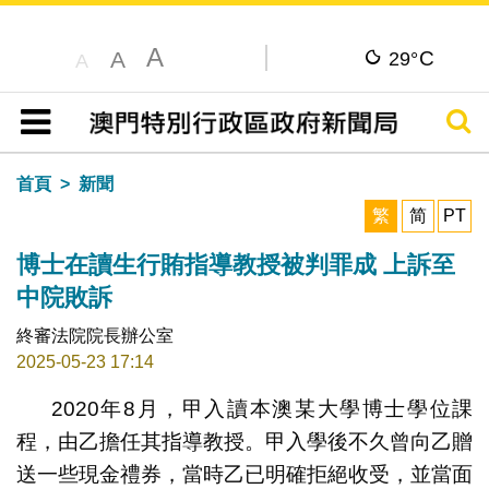
A
C
A
29°
A
搜尋
目錄
首頁
新聞
繁
简
PT
博士在讀生行賄指導教授被判罪成 上訴至
中院敗訴
終審法院院長辦公室
2025-05-23 17:14
2020年8月，甲入讀本澳某大學博士學位課
程，由乙擔任其指導教授。甲入學後不久曾向乙贈
送一些現金禮券，當時乙已明確拒絕收受，並當面