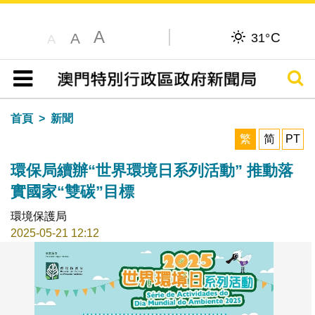
A
C
A
31°
A
搜尋
目錄
首頁
新聞
繁
简
PT
環保局續辦“世界環境日系列活動” 推動落
實國家“雙碳”目標
環境保護局
2025-05-21 12:12