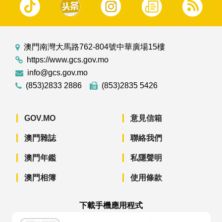
澳門南灣大馬路762-804號中華廣場15樓
https://www.gcs.gov.mo
info@gcs.gov.mo
(853)2833 2886
(853)2835 5426
GOV.MO
意見信箱
澳門雜誌
聯絡我們
澳門年鑑
私隱聲明
澳門相簿
使用條款
下載手機應用程式
澳門政府新聞 APP - App Store 下載
澳門政府新聞 APP - Googl
澳門政府新聞 