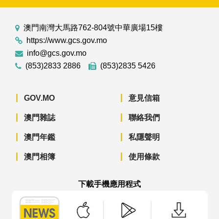
澳門南灣大馬路762-804號中華廣場15樓
https://www.gcs.gov.mo
info@gcs.gov.mo
(853)2833 2886
(853)2835 5426
GOV.MO
意見信箱
澳門雜誌
聯絡我們
澳門年鑑
私隱聲明
澳門相簿
使用條款
下載手機應用程式
澳門政府新聞 APP - App Store 下載
澳門政府新聞 APP - Googl
澳門政府新聞 