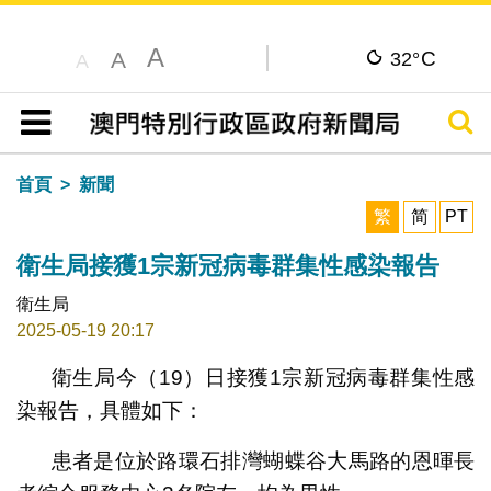
A
C
A
32°
A
搜尋
目錄
首頁
新聞
繁
简
PT
衛生局接獲1宗新冠病毒群集性感染報告
衛生局
2025-05-19 20:17
衛生局今（19）日接獲1宗新冠病毒群集性感
染報告，具體如下：
患者是位於路環石排灣蝴蝶谷大馬路的恩暉長