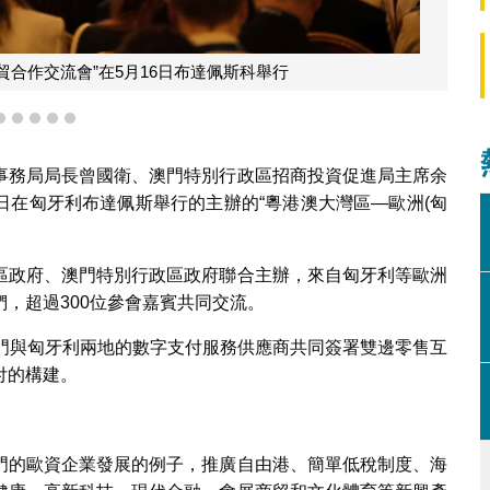
灣區—歐洲(匈牙利)經貿合作交流會”
2
3
4
5
6
事務局局長曾國衛、澳門特別行政區招商投資促進局主席余
6日在匈牙利布達佩斯舉行的主辦的“粵港澳大灣區—歐洲(匈
區政府、澳門特別行政區政府聯合主辦，來自匈牙利等歐洲
，超過300位參會嘉賓共同交流。
澳門與匈牙利兩地的數字支付服務供應商共同簽署雙邊零售互
付的構建。
勢
門的歐資企業發展的例子，推廣自由港、簡單低稅制度、海