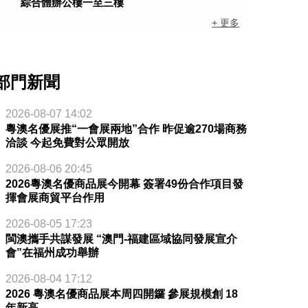
綜合體辦公樓一至三樓
+ 更多
部門新聞
2026-08-07 14:02
粵澳名優展推“一會展兩地”合作 昨促逾270場商務
洽談 今起免費對公眾開放
2026-08-06 20:45
2026粵澳名優商品展今開幕 簽署49份合作項目發
揮會展商貿平台作用
2026-08-05 17:23
閩澳攜手共謀發展 “澳門-福建區域協同發展宣介
會”在福州成功舉辦
2026-08-04 17:12
2026 粵澳名優商品展本周四開鑼 參展規模創 18
年新高