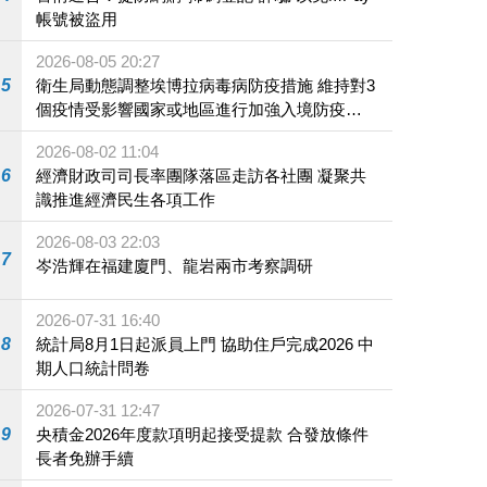
帳號被盜用
2026-08-05 20:27
5
衛生局動態調整埃博拉病毒病防疫措施 維持對3
個疫情受影響國家或地區進行加強入境防疫措
施
2026-08-02 11:04
6
經濟財政司司長率團隊落區走訪各社團 凝聚共
識推進經濟民生各項工作
2026-08-03 22:03
7
岑浩輝在福建廈門、龍岩兩市考察調研
2026-07-31 16:40
8
統計局8月1日起派員上門 協助住戶完成2026 中
期人口統計問卷
2026-07-31 12:47
9
央積金2026年度款項明起接受提款 合發放條件
長者免辦手續