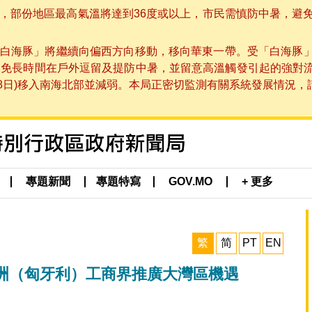
部份地區最高氣溫將達到36度或以上，市民需慎防中暑，避免在烈
白海豚」將繼續向偏西方向移動，移向華東一帶。受「白海豚
避免長時間在戶外逗留及提防中暑，並留意高溫觸發引起的強對
8日)移入南海北部並減弱。本局正密切監測有關系統發展情況，請市
專題新聞
專題特寫
GOV.MO
+ 更多
繁
简
PT
EN
洲（匈牙利）工商界推廣大灣區機遇