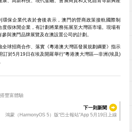
健康、高新科技、現代金融、會展商貿和文化體育等新興產
牙利環保企業代表於會後表示，澳門的營商政策接軌國際制
合度假休閒企業，有計劃將業務拓展至大灣區市場。現場有
有參與澳門品牌展覽及在澳設置公司的計劃。
強全球招商合作、落實《粵港澳大灣區發展規劃綱要》指示
訂於5月19日在埃及開羅舉行“粵港澳大灣區—非洲(埃及)
。
費乘搭豐富體驗
下一則新聞
鴻蒙（HarmonyOS 5）版“巴士報站”App 5月19日上線