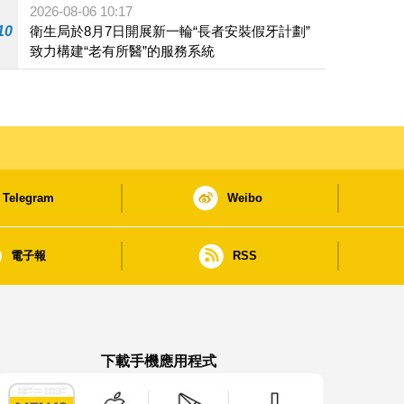
2026-08-06 10:17
10
衛生局於8月7日開展新一輪“長者安裝假牙計劃”
致力構建“老有所醫”的服務系統
Telegram
Weibo
電子報
RSS
下載手機應用程式
澳門政府新聞 APP - App Store 下載
澳門政府新聞 APP - Google Pla
澳門政府新聞 APP -