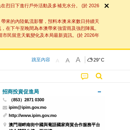
日下進行戶外活動及多補充水分。 (於 2026
」帶來的內陸氣流影響，預料本澳未來數日持續天
流，在下午至晚間為本澳帶來強雷雨及強烈陣風。
民留意天氣變化及本局最新資訊。(於 2026年
A
A
跳至內容
29°
C
A
招商投資促進局
（853）2871 0300
ipim@ipim.gov.mo
http://www.ipim.gov.mo
澳門湖畔南街中國與葡語國家商貿合作服務平台