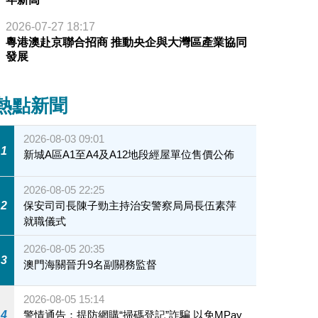
2026-07-27 18:17
粵港澳赴京聯合招商 推動央企與大灣區產業協同
發展
熱點新聞
2026-08-03 09:01
1
新城A區A1至A4及A12地段經屋單位售價公佈
2026-08-05 22:25
2
保安司司長陳子勁主持治安警察局局長伍素萍
就職儀式
2026-08-05 20:35
3
澳門海關晉升9名副關務監督
2026-08-05 15:14
4
警情通告：提防網購“掃碼登記”詐騙 以免MPay