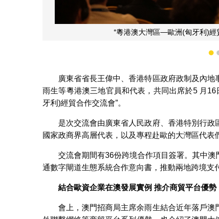
粵港澳三地官員出席“粵港澳大
1
廣東省省長王偉中、香港特區政府政制及內地
雨生等粵港澳三地官員和代表，共同出席於5 月1
牙利)經貿合作交流會”。
是次交流會由廣東省人民政府、香港特別行政
國家政商界高層代表，以及專程赴歐的大灣區代表們
交流會期間有36份跨境合作項目簽署。其中
通數字閘道生態系統合作意向書，推動兩地跨境支
結合歐資企業在澳發展實例 推介商貿平台優
會上，澳門招商局主席余雨生結合近年落戶澳