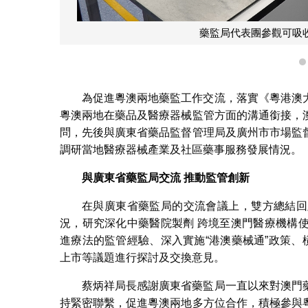
藥監局代表團參觀可吸
為促進粵澳兩地藥監工作交流，落實《粵港澳
粵澳兩地在藥品及醫療器械監管方面的溝通銜接，
問，先後與廣東省藥品監督管理局及廣州市市場監
調研當地醫療器械產業及社區藥事服務發展情況。
與廣東省藥監局交流
推動監管創新
在與廣東省藥監局的交流會議上，雙方總結回
況，研究深化中藥醫院製劑 跨境至澳門醫療機構
進療法的監管經驗、深入實施“港澳藥械通”政策、
上市等議題進行探討及交換意見。
蔡炳祥局長感謝廣東省藥監局一直以來對澳門
持緊密聯繫，促進粵澳兩地多方位合作，積極參與