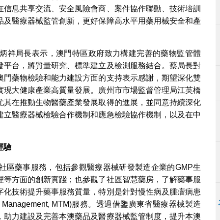
在信息共享交流、安全風險會商、案件協作聯動、技術培訓
品及醫療器械監管創新，更好保障高水平用藥用械安全和產
炳祥局長表示，澳門特區政府致力構建完善的藥物監管體
發平台，將質量研究、標準建立及檢測服務結合。蔡局長對
澳門藥物檢驗和能力建設方面的支持表示感謝，期望深化雙
實現大健康產業高質量發展。廣州市市場監督管理局江英橋
尤其在推動生物醫藥產業發展取得的進展，並同意持續深化
建立醫療器械檢驗合作機制和應急檢驗協作機制，以及在中
。
經驗
社區藥事服務，包括參觀醫療器械研發製造企業的GMP生
理等方面的創新實踐；也參觀了社區智慧藥房，了解藥事服
字化技術提升藥事服務質量，特別是針對慢性病及腫瘤病患
py Management, MTM)服務。透過借鑒廣東省醫療器械製造
，助力建設及完善本澳藥品及醫療器械監管制度，提升本澳