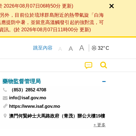
6年08月07日06時50分 更新)
另外，目前位於琉球群島附近的熱帶氣旋「白海
民應提防中暑，並留意高溫觸發引起的強對流，可
2026年08月07日11時00分 更新)
A
A
跳至內容
32°
C
A
藥物監督管理局
（853）2852 4708
info@isaf.gov.mo
https://www.isaf.gov.mo
澳門何賢紳士大馬路政府（青茂）辦公大樓19樓
+ 更多