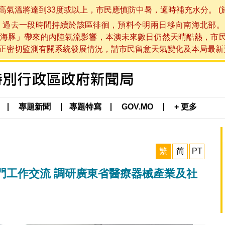
將達到33度或以上，市民應慎防中暑，適時補充水分。 (於 202
，過去一段時間持續於該區徘徊，預料今明兩日移向南海北部。
海豚」帶來的內陸氣流影響，本澳未來數日仍然天晴酷熱，市
切監測有關系統發展情況，請市民留意天氣變化及本局最新資訊。(於 
專題新聞
專題特寫
GOV.MO
+ 更多
繁
简
PT
門工作交流 調研廣東省醫療器械產業及社