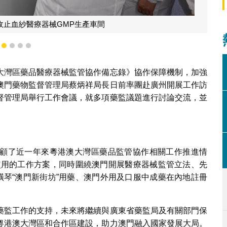
收止血紗醫療器械GMP生產車間
1
2
3
4
5
大灣區藥品醫療器械監管協作備忘錄》協作保障機制，加強
澳門藥物監督管理局蔡炳祥局長日前率團赴廣州開展工作訪
督管理局舉行工作會議，就多項藥監議題進行討論交流，並
顧了近一年來粵港澳大灣區藥品監管協作相關工作推進情
使用的工作方案，同時圍繞澳門開展醫療器械監管立法、先
橫琴“澳門新街坊”用藥、澳門外用及口服中成藥在內地註冊
藥監工作的支持，未來將繼續與廣東省藥監局及有關部門保
粵港澳大灣區和合作區建設，助力澳門融入國家發展大局。