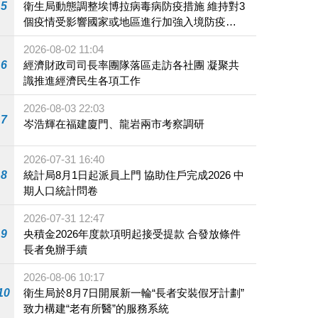
5
衛生局動態調整埃博拉病毒病防疫措施 維持對3
個疫情受影響國家或地區進行加強入境防疫措
施
2026-08-02 11:04
6
經濟財政司司長率團隊落區走訪各社團 凝聚共
識推進經濟民生各項工作
2026-08-03 22:03
7
岑浩輝在福建廈門、龍岩兩市考察調研
2026-07-31 16:40
8
統計局8月1日起派員上門 協助住戶完成2026 中
期人口統計問卷
2026-07-31 12:47
9
央積金2026年度款項明起接受提款 合發放條件
長者免辦手續
2026-08-06 10:17
10
衛生局於8月7日開展新一輪“長者安裝假牙計劃”
致力構建“老有所醫”的服務系統