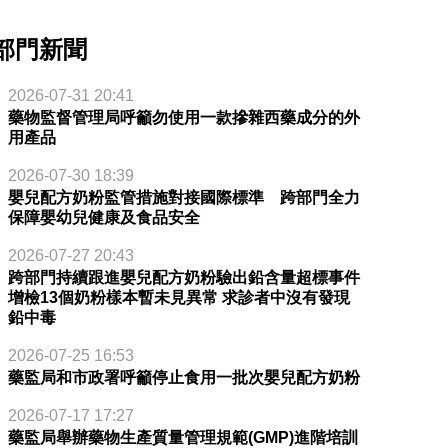
部門新聞
2026-07-31 20:41
藥物監督管理局呼籲勿使用一款摻雜西藥成分的外
用產品
2026-07-30 18:39
嬰兒配方奶粉監管措施對接國際標準 跨部門全力
保障嬰幼兒健康及食品安全
2026-07-27 20:43
跨部門持續跟進嬰兒配方奶粉驗出鉛含量超標事件
增檢13個奶粉樣本暫未見異常 求診者中沒有發現
鉛中毒
2026-07-25 16:53
藥監局和市政署呼籲停止食用一批次嬰兒配方奶粉
2026-07-17 17:27
藥監局舉辦藥物生產質量管理規範(GMP)進階培訓