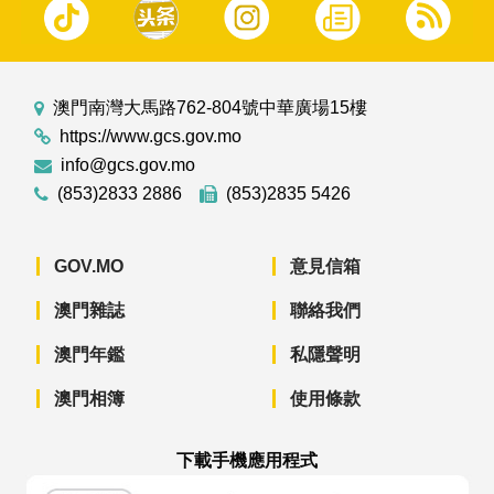
澳門南灣大馬路762-804號中華廣場15樓
https://www.gcs.gov.mo
info@gcs.gov.mo
(853)2833 2886
(853)2835 5426
GOV.MO
意見信箱
澳門雜誌
聯絡我們
澳門年鑑
私隱聲明
澳門相簿
使用條款
下載手機應用程式
澳門政府新聞 APP - App Store 下載
澳門政府新聞 APP - Googl
澳門政府新聞 