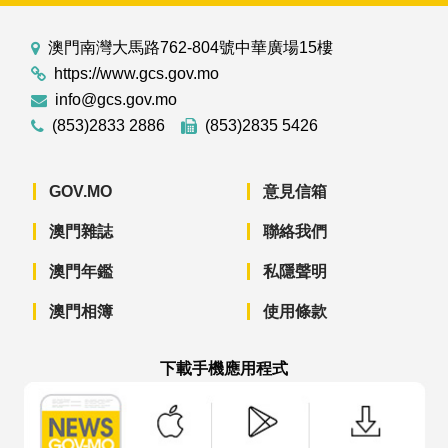
澳門南灣大馬路762-804號中華廣場15樓
https://www.gcs.gov.mo
info@gcs.gov.mo
(853)2833 2886
(853)2835 5426
GOV.MO
意見信箱
澳門雜誌
聯絡我們
澳門年鑑
私隱聲明
澳門相簿
使用條款
下載手機應用程式
澳門政府新聞 APP - App Store 下載
澳門政府新聞 APP - Googl
澳門政府新聞 