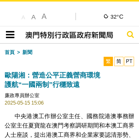
A
C
A
32°
A
搜尋
目錄
首頁
新聞
繁
简
PT
歐陽湘：營造公平正義營商環境
護航“一國兩制”行穩致遠
廉政專員辦公室
2025-05-15 15:06
中央港澳工作辦公室主任、國務院港澳事務辦
公室主任夏寶龍在澳門考察調研期間和本澳工商界
人士座談，提出港澳工商界和企業家要認清形勢、