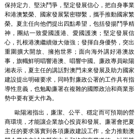
保持定力、堅決鬥爭，堅定發展信心，把自身事業
和港澳繁榮、國家發展緊密聯繫，攜手推動國家繁
榮。夏主任向他們提出四點希望，包括發揚鬥爭精
神，團結一致愛國護港、愛國護澳；堅定發展信
心，扎根港澳繼續做大做強；發揮自身優勢，突出
重圍擴大開放、擁抱世界；面向海外講好港澳故
事，旗幟鮮明唱響港澳、唱響中國。廉政專員歐陽
湘表示，夏主任的講話對澳門未來發展及助力國家
建設提出明確要求，同時對廉政公署的工作具有指
導性意義，也勉勵廉署在複雜的國際政治和商業形
勢中要有更大作為。
歐陽湘指出，廉潔、公平、穩定而可預期的營
商環境，才能讓企業放心投資和發展。廉署會把夏
主任的要求落實到各項廉政建設工作，全力推動澳