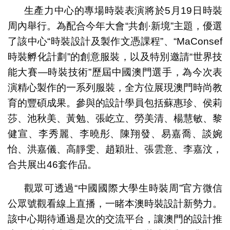
生產力中心的專場時裝表演將於5月19日時裝
周內舉行。為配合今年大會“共創·新境”主題，優選
了該中心“時裝設計及製作文憑課程”、“MaConsef
時裝孵化計劃”的創意服裝，以及特別邀請“世界技
能大賽—時裝技術”歷屆中國澳門選手，為今次表
演精心製作的一系列服裝，全方位展現澳門時尚教
育的豐碩成果。參與的設計學員包括蘇惠珍、侯莉
莎、池秋美、黃勉、張屹立、勞美清、楊慧敏、黎
健宣、李秀麗、李曉彤、陳翔發、易嘉喬、談婉
怡、洪嘉儀、高靜雯、趙穎壯、張雲意、李嘉汶，
合共展出46套作品。
觀眾可透過“中國國際大學生時裝周”官方微信
公眾號觀看線上直播，一睹本澳時裝設計新勢力。
該中心期待通過是次的交流平台，讓澳門的設計推