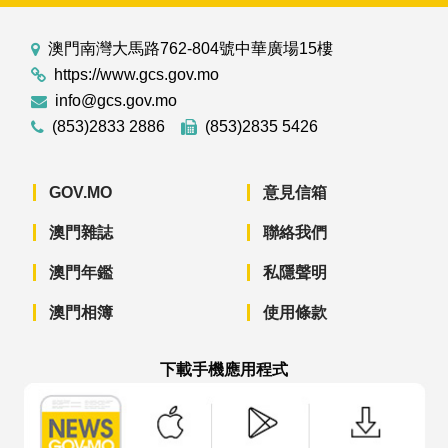
澳門南灣大馬路762-804號中華廣場15樓
https://www.gcs.gov.mo
info@gcs.gov.mo
(853)2833 2886
(853)2835 5426
GOV.MO
意見信箱
澳門雜誌
聯絡我們
澳門年鑑
私隱聲明
澳門相簿
使用條款
下載手機應用程式
澳門政府新聞 APP - App Store 下載
澳門政府新聞 APP - Googl
澳門政府新聞 