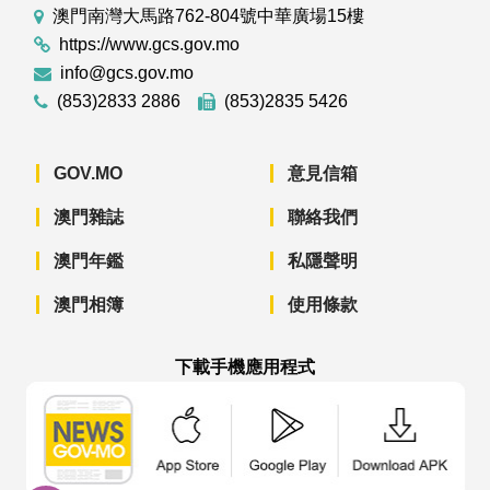
澳門南灣大馬路762-804號中華廣場15樓
https://www.gcs.gov.mo
info@gcs.gov.mo
(853)2833 2886
(853)2835 5426
GOV.MO
意見信箱
澳門雜誌
聯絡我們
澳門年鑑
私隱聲明
澳門相簿
使用條款
下載手機應用程式
澳門政府新聞 APP - App Store 下載
澳門政府新聞 APP - Googl
澳門政府新聞 