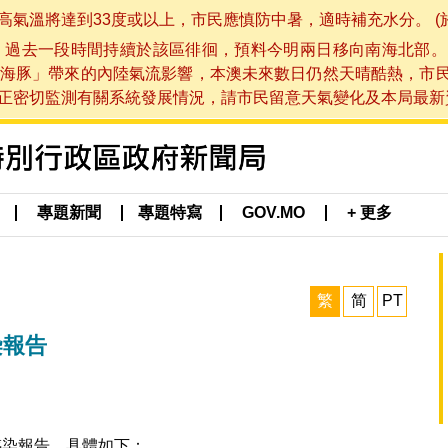
將達到33度或以上，市民應慎防中暑，適時補充水分。 (於 202
，過去一段時間持續於該區徘徊，預料今明兩日移向南海北部。
海豚」帶來的內陸氣流影響，本澳未來數日仍然天晴酷熱，市
切監測有關系統發展情況，請市民留意天氣變化及本局最新資訊。(於 
專題新聞
專題特寫
GOV.MO
+ 更多
繁
简
PT
染報告
感染報告，具體如下：