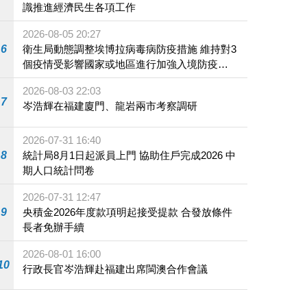
識推進經濟民生各項工作
2026-08-05 20:27
6
衛生局動態調整埃博拉病毒病防疫措施 維持對3
個疫情受影響國家或地區進行加強入境防疫措
施
2026-08-03 22:03
7
岑浩輝在福建廈門、龍岩兩市考察調研
2026-07-31 16:40
8
統計局8月1日起派員上門 協助住戶完成2026 中
期人口統計問卷
2026-07-31 12:47
9
央積金2026年度款項明起接受提款 合發放條件
長者免辦手續
2026-08-01 16:00
10
行政長官岑浩輝赴福建出席閩澳合作會議