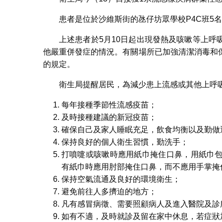
患者是位於沙維斯街的氹仔坊眾學校P4C班5名
上述患者於5月10日起出現發熱及咳嗽等上
他嚴重併發症的情況。有關場所已加強清潔消毒和
的規定。
衛生局提醒居民，為減少患上流感或其他上呼
每年接種季節性流感疫苗；
及時接種建議的新冠疫苗；
確保自己及家人睡眠充足，飲食均衡以及勤做
保持良好的個人衛生習慣，勤洗手；
打噴嚏或咳嗽時應用紙巾掩住口鼻，用紙巾
有紙巾時應用肘部掩住口鼻，而不應用手掌掩
保持空氣流通及良好的環境衛生；
避免前往人多擠迫的地方；
凡有感冒病徵、需要照顧病人及進入醫院及診
如有不適，及時就診及留在家中休息，若症狀