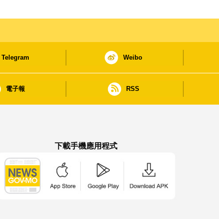
Telegram
Weibo
電子報
RSS
下載手機應用程式
澳門政府新聞 APP - App Store 下載
澳門政府新聞 APP - Google Pla
澳門政府新聞 APP -