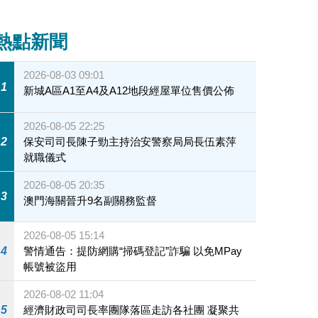
熱點新聞
2026-08-03 09:01
1
新城A區A1至A4及A12地段經屋單位售價公佈
2026-08-05 22:25
2
保安司司長陳子勁主持治安警察局局長伍素萍
就職儀式
2026-08-05 20:35
3
澳門海關晉升9名副關務監督
2026-08-05 15:14
4
警情通告：提防網購“掃碼登記”詐騙 以免MPay
帳號被盜用
2026-08-02 11:04
5
經濟財政司司長率團隊落區走訪各社團 凝聚共