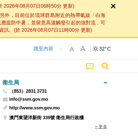
6年08月07日06時50分 更新)
另外，目前位於琉球群島附近的熱帶氣旋「白海
民應提防中暑，並留意高溫觸發引起的強對流，可
2026年08月07日11時00分 更新)
A
A
跳至內容
32°
C
A
衛生局
（853）2831 3731
info@ssm.gov.mo
http://www.ssm.gov.mo
澳門東望洋新街 339號 衛生局行政樓
+ 更多