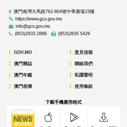
澳門南灣大馬路762-804號中華廣場15樓
https://www.gcs.gov.mo
info@gcs.gov.mo
(853)2833 2886
(853)2835 5426
GOV.MO
意見信箱
澳門雜誌
聯絡我們
澳門年鑑
私隱聲明
澳門相簿
使用條款
下載手機應用程式
澳門政府新聞 APP - App Store 下載
澳門政府新聞 APP - Googl
澳門政府新聞 