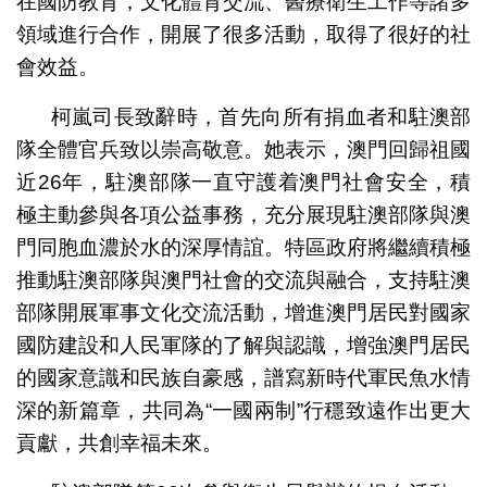
在國防教育，文化體育交流、醫療衛生工作等諸多
領域進行合作，開展了很多活動，取得了很好的社
會效益。
柯嵐司長致辭時，首先向所有捐血者和駐澳部
隊全體官兵致以崇高敬意。她表示，澳門回歸祖國
近26年，駐澳部隊一直守護着澳門社會安全，積
極主動參與各項公益事務，充分展現駐澳部隊與澳
門同胞血濃於水的深厚情誼。特區政府將繼續積極
推動駐澳部隊與澳門社會的交流與融合，支持駐澳
部隊開展軍事文化交流活動，增進澳門居民對國家
國防建設和人民軍隊的了解與認識，增強澳門居民
的國家意識和民族自豪感，譜寫新時代軍民魚水情
深的新篇章，共同為“一國兩制”行穩致遠作出更大
貢獻，共創幸福未來。