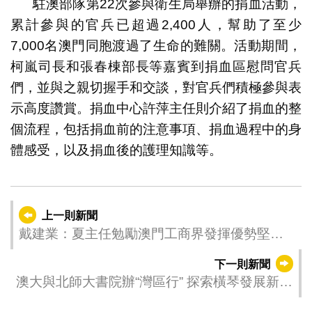
駐澳部隊第22次參與衛生局舉辦的捐血活動，
累計參與的官兵已超過2,400人，幫助了至少
7,000名澳門同胞渡過了生命的難關。活動期間，
柯嵐司長和張春棟部長等嘉賓到捐血區慰問官兵
們，並與之親切握手和交談，對官兵們積極參與表
示高度讚賞。捐血中心許萍主任則介紹了捐血的整
個流程，包括捐血前的注意事項、捐血過程中的身
體感受，以及捐血後的護理知識等。
上一則新聞
戴建業：夏主任勉勵澳門工商界發揮優勢堅定
信心 繼續貢獻國家發展
下一則新聞
澳大與北師大書院辦“灣區行” 探索橫琴發展新機
遇