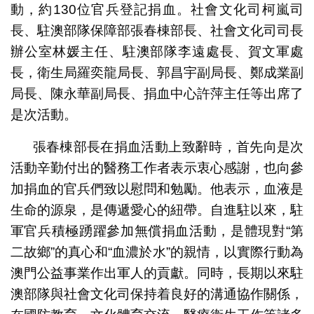
動，約130位官兵登記捐血。社會文化司柯嵐司
長、駐澳部隊保障部張春棟部長、社會文化司司長
辦公室林媛主任、駐澳部隊李遠處長、賀文軍處
長，衛生局羅奕龍局長、郭昌宇副局長、鄭成業副
局長、陳永華副局長、捐血中心許萍主任等出席了
是次活動。
張春棟部長在捐血活動上致辭時，首先向是次
活動辛勤付出的醫務工作者表示衷心感謝，也向參
加捐血的官兵們致以慰問和勉勵。他表示，血液是
生命的源泉，是傳遞愛心的紐帶。自進駐以來，駐
軍官兵積極踴躍參加無償捐血活動，是體現對“第
二故鄉”的真心和“血濃於水”的親情，以實際行動為
澳門公益事業作出軍人的貢獻。同時，長期以來駐
澳部隊與社會文化司保持着良好的溝通協作關係，