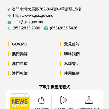
澳門南灣大馬路762-804號中華廣場15樓
https://www.gcs.gov.mo
info@gcs.gov.mo
(853)2833 2886
(853)2835 5426
GOV.MO
意見信箱
澳門雜誌
聯絡我們
澳門年鑑
私隱聲明
澳門相簿
使用條款
下載手機應用程式
澳門政府新聞 APP - App Store 下載
澳門政府新聞 APP - Googl
澳門政府新聞 