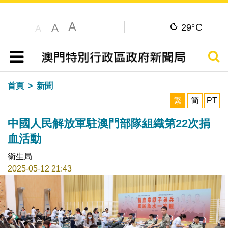
A
C
A
29°
A
搜尋
目錄
首頁
新聞
繁
简
PT
中國人民解放軍駐澳門部隊組織第22次捐
血活動
衛生局
2025-05-12 21:43