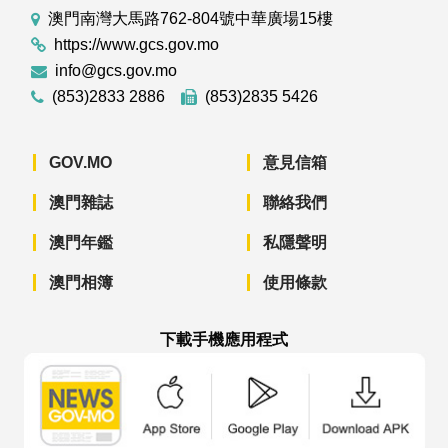
澳門南灣大馬路762-804號中華廣場15樓
https://www.gcs.gov.mo
info@gcs.gov.mo
(853)2833 2886
(853)2835 5426
GOV.MO
意見信箱
澳門雜誌
聯絡我們
澳門年鑑
私隱聲明
澳門相簿
使用條款
下載手機應用程式
澳門政府新聞 APP - App Store 下載
澳門政府新聞 APP - Googl
澳門政府新聞 