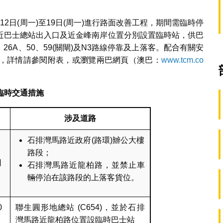
2日(周一)至19日(周一)進行路面改善工程，期間需臨時停
近巴士總站出入口及近金峰南岸位置分別設置臨時站，供巴
6、26A、50、59(關閘)及N3路線停靠及上落客。配合有關安
，詳情請參閱附表，或瀏覽兩巴網頁（澳巴：
www.tcm.co
臨時交通措施
涉及道路
石排灣馬路近政府(路環)辧公大樓
路段；
日
石排灣馬路近龍柏路，並禁止車
輛停泊在該路段的上落客貨位。
0
聯生圓形地總站 (C654)，並於石排
灣馬路近龍柏路位置設臨時巴士站