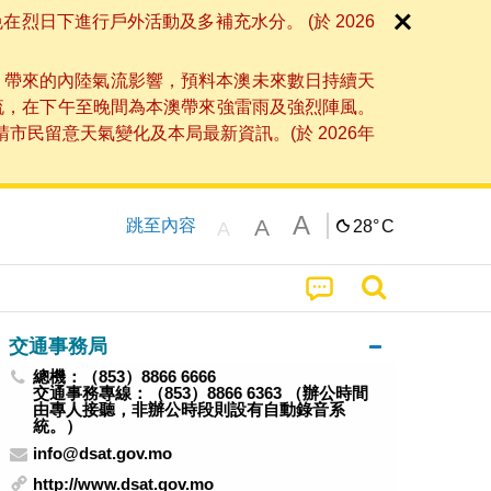
日下進行戶外活動及多補充水分。 (於 2026
」帶來的內陸氣流影響，預料本澳未來數日持續天
流，在下午至晚間為本澳帶來強雷雨及強烈陣風。
民留意天氣變化及本局最新資訊。(於 2026年
A
A
跳至內容
28°
C
A
交通事務局
總機：（853）8866 6666
交通事務專線：（853）8866 6363 （辦公時間
由專人接聽，非辦公時段則設有自動錄音系
統。）
info@dsat.gov.mo
http://www.dsat.gov.mo