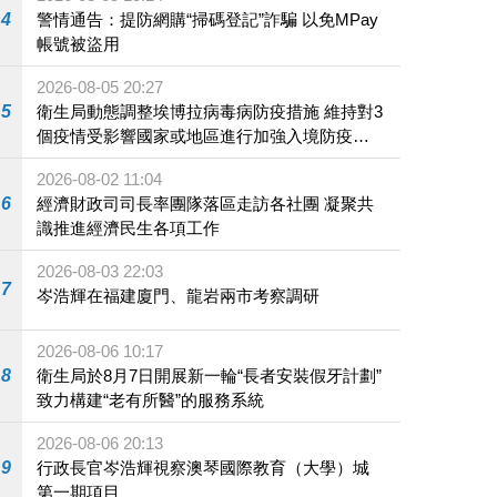
4
警情通告：提防網購“掃碼登記”詐騙 以免MPay
帳號被盜用
2026-08-05 20:27
5
衛生局動態調整埃博拉病毒病防疫措施 維持對3
個疫情受影響國家或地區進行加強入境防疫措
施
2026-08-02 11:04
6
經濟財政司司長率團隊落區走訪各社團 凝聚共
識推進經濟民生各項工作
2026-08-03 22:03
7
岑浩輝在福建廈門、龍岩兩市考察調研
2026-08-06 10:17
8
衛生局於8月7日開展新一輪“長者安裝假牙計劃”
致力構建“老有所醫”的服務系統
2026-08-06 20:13
9
行政長官岑浩輝視察澳琴國際教育（大學）城
第一期項目