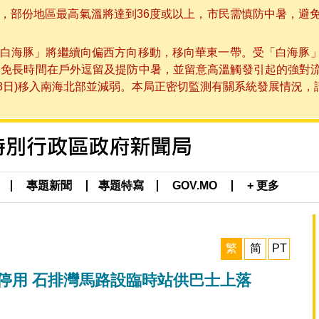
部份地區最高氣溫將達到36度或以上，市民需慎防中暑，避免在烈
白海豚」將繼續向偏西方向移動，移向華東一帶。受「白海豚
避免長時間在戶外逗留及提防中暑，並留意高溫觸發引起的強對
8日)移入南海北部並減弱。本局正密切監測有關系統發展情況，請市
專題新聞
專題特寫
GOV.MO
+ 更多
繁
简
PT
時停用 石排灣馬路設臨時站供巴士上落