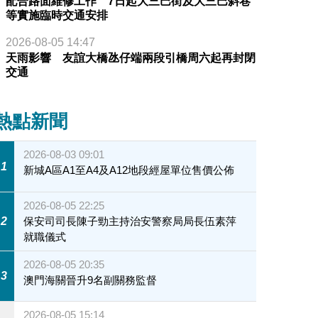
配合路面維修工作 7日起大三巴街及大三巴斜巷
等實施臨時交通安排
2026-08-05 14:47
天雨影響 友誼大橋氹仔端兩段引橋周六起再封閉
交通
熱點新聞
2026-08-03 09:01
1
新城A區A1至A4及A12地段經屋單位售價公佈
2026-08-05 22:25
2
保安司司長陳子勁主持治安警察局局長伍素萍
就職儀式
2026-08-05 20:35
3
澳門海關晉升9名副關務監督
2026-08-05 15:14