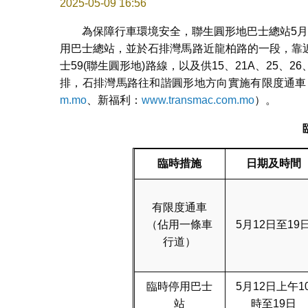
2025-05-09 16:56
為保障行車環境安全，聯生圓形地巴士總站5月1
用巴士總站，並於石排灣馬路近龍柏路的一段，靠
士59(聯生圓形地)路線，以及供15、21A、25、2
排，石排灣馬路往和諧圓形地方向實施有限度通車
m.mo
、新福利：
www.transmac.com.mo
）。
臨時措施
日期及時間
有限度通車
（佔用一條車
5月12日至19
行道）
臨時停用巴士
5月12日上午1
站
時至19日