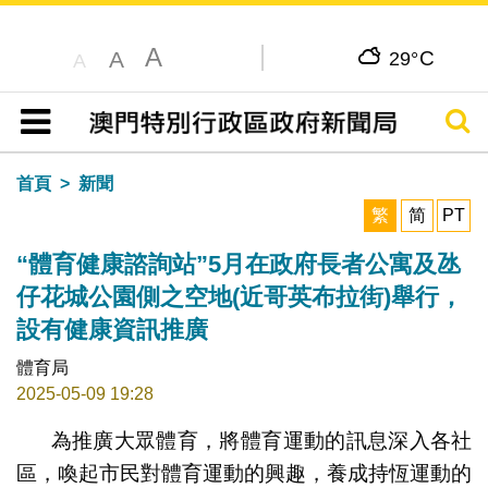
A
C
A
29°
A
搜尋
目錄
首頁
新聞
繁
简
PT
“體育健康諮詢站”5月在政府長者公寓及氹
仔花城公園側之空地(近哥英布拉街)舉行，
設有健康資訊推廣
體育局
2025-05-09 19:28
為推廣大眾體育，將體育運動的訊息深入各社
區，喚起市民對體育運動的興趣，養成持恆運動的