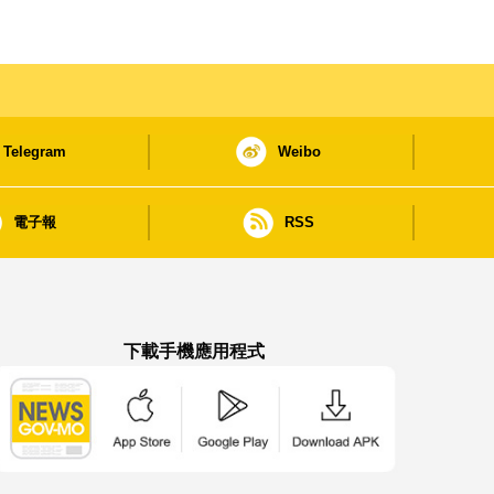
Telegram
Weibo
電子報
RSS
下載手機應用程式
澳門政府新聞 APP - App Store 下載
澳門政府新聞 APP - Google Pla
澳門政府新聞 APP -