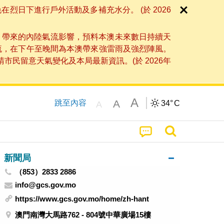
日下進行戶外活動及多補充水分。 (於 2026
」帶來的內陸氣流影響，預料本澳未來數日持續天
流，在下午至晚間為本澳帶來強雷雨及強烈陣風。
民留意天氣變化及本局最新資訊。(於 2026年
A
A
跳至內容
34°
C
A
新聞局
（853）2833 2886
info@gcs.gov.mo
https://www.gcs.gov.mo/home/zh-hant
澳門南灣大馬路762 - 804號中華廣場15樓