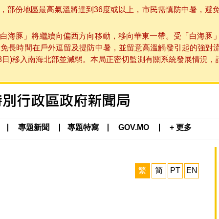
部份地區最高氣溫將達到36度或以上，市民需慎防中暑，避免在烈
白海豚」將繼續向偏西方向移動，移向華東一帶。受「白海豚
避免長時間在戶外逗留及提防中暑，並留意高溫觸發引起的強對
8日)移入南海北部並減弱。本局正密切監測有關系統發展情況，請市
專題新聞
專題特寫
GOV.MO
+ 更多
繁
简
PT
EN