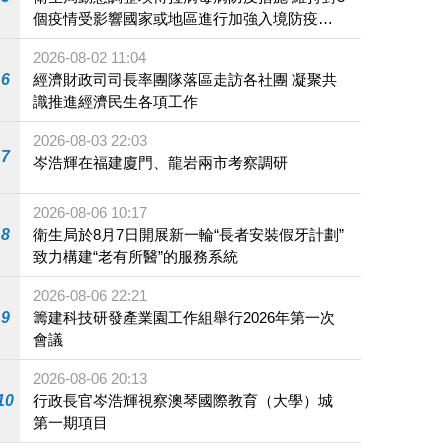
個疫情受影響國家或地區進行加強入境防疫措
施
2026-08-02 11:04
6
經濟財政司司長率團隊落區走訪各社團 凝聚共
識推進經濟民生各項工作
2026-08-03 22:03
7
岑浩輝在福建廈門、龍岩兩市考察調研
2026-08-06 10:17
8
衛生局於8月7日開展新一輪“長者安裝假牙計劃”
致力構建“老有所醫”的服務系統
2026-08-06 22:21
9
籌建科技研發產業園工作組舉行2026年第一次
會議
2026-08-06 20:13
10
行政長官岑浩輝視察澳琴國際教育（大學）城
第一期項目