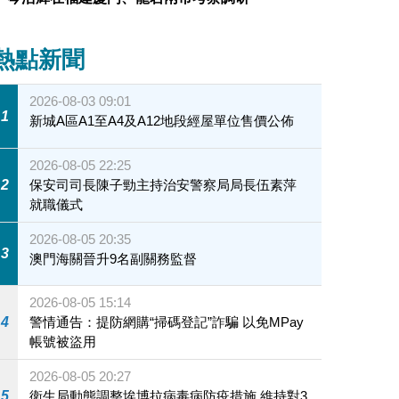
熱點新聞
2026-08-03 09:01
1
新城A區A1至A4及A12地段經屋單位售價公佈
2026-08-05 22:25
2
保安司司長陳子勁主持治安警察局局長伍素萍
就職儀式
2026-08-05 20:35
3
澳門海關晉升9名副關務監督
2026-08-05 15:14
4
警情通告：提防網購“掃碼登記”詐騙 以免MPay
帳號被盜用
2026-08-05 20:27
5
衛生局動態調整埃博拉病毒病防疫措施 維持對3