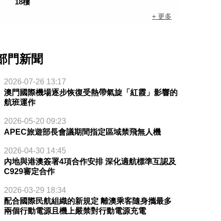
18樓
+ 更多
部門新聞
2026-07-26 13:17
澳門國際機場逐步恢復受熱帶氣旋「紅霞」影響的
航班運作
2026-05-20 09:23
APEC旅遊部長會議期間指定區域禁飛無人機
2026-04-30 14:45
內地與港澳簽署4項合作安排 深化適航標準互認及
C929審定合作
2026-03-29 18:34
配合國際民航組織的新規定 離澳乘客隨身攜最多
兩個行動電源且機上嚴禁對行動電源充電