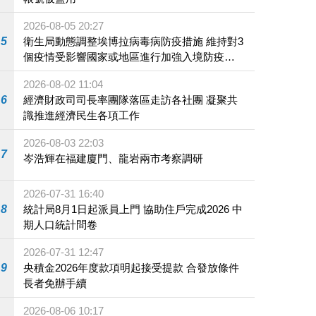
2026-08-05 20:27
5
衛生局動態調整埃博拉病毒病防疫措施 維持對3
個疫情受影響國家或地區進行加強入境防疫措
施
2026-08-02 11:04
6
經濟財政司司長率團隊落區走訪各社團 凝聚共
識推進經濟民生各項工作
2026-08-03 22:03
7
岑浩輝在福建廈門、龍岩兩市考察調研
2026-07-31 16:40
8
統計局8月1日起派員上門 協助住戶完成2026 中
期人口統計問卷
2026-07-31 12:47
9
央積金2026年度款項明起接受提款 合發放條件
長者免辦手續
2026-08-06 10:17