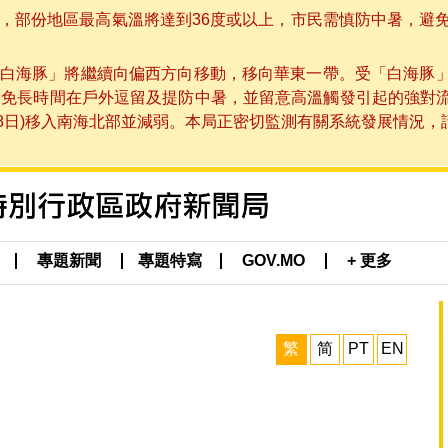
部份地區最高氣溫將達到36度或以上，市民需慎防中暑，避免在烈
白海豚」將繼續向偏西方向移動，移向華東一帶。受「白海豚
避免長時間在戶外逗留及提防中暑，並留意高溫觸發引起的強對
8日)移入南海北部並減弱。本局正密切監測有關系統發展情況，請市
專題新聞
專題特寫
GOV.MO
+ 更多
繁
简
PT
EN