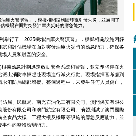
5機場油庫火警演習」，模擬相關設施因靜電引發火災，並展開了
評估機場在面對突發油庫火災時的應急能力。
場順利舉行了「2025機場油庫火警演習」，模擬相關設施因靜
測試和評估機場在面對突發油庫火災時的應急能力，確保各
機場人員和財產的安全。
商)根據應急計劃迅速啟動安全系統和警報，並立即將停在火
站派出消防車輛趕赴現場進行滅火行動。現場指揮官考慮到
請求消防局總部增援。整個過程中，未發生任何人員傷亡，
消防局、民航局、南光石油化工有限公司、澳門保安有限公
應股份有限公司和澳門航空有限公司。演習測試了澳門國際
航空食品大樓、工程大樓及機庫等設施的應急反應能力，並
發事件的整體應變能力。