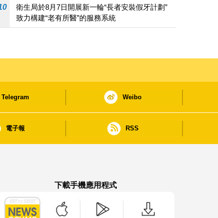
10
衛生局於8月7日開展新一輪“長者安裝假牙計劃”
致力構建“老有所醫”的服務系統
Telegram
Weibo
電子報
RSS
下載手機應用程式
澳門政府新聞 APP - App Store 下載
澳門政府新聞 APP - Google Pla
澳門政府新聞 APP -