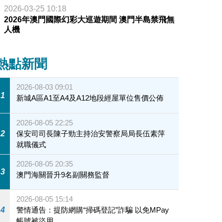
2026-03-25 10:18
2026年澳門國際幻彩大巡遊期間 澳門半島禁飛無
人機
熱點新聞
2026-08-03 09:01
1
新城A區A1至A4及A12地段經屋單位售價公佈
2026-08-05 22:25
2
保安司司長陳子勁主持治安警察局局長伍素萍
就職儀式
2026-08-05 20:35
3
澳門海關晉升9名副關務監督
2026-08-05 15:14
4
警情通告：提防網購“掃碼登記”詐騙 以免MPay
帳號被盜用