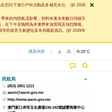
日下進行戶外活動及多補充水分。 (於 2026
」帶來的內陸氣流影響，預料本澳未來數日持續天
流，在下午至晚間為本澳帶來強雷雨及強烈陣風。
民留意天氣變化及本局最新資訊。(於 2026年
A
A
跳至內容
29°
C
A
民航局
(853) 2851 1213
aacm@aacm.gov.mo
http://www.aacm.gov.mo
澳門新口岸宋玉生廣場336-342號誠豐商業中心