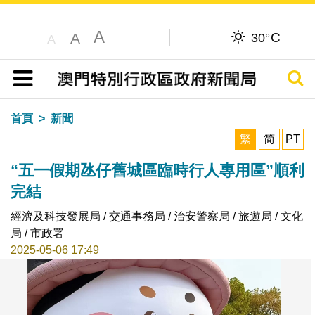
A
C
A
30°
A
搜尋
目錄
首頁
新聞
繁
简
PT
“五一假期氹仔舊城區臨時行人專用區”順利
完結
經濟及科技發展局 / 交通事務局 / 治安警察局 / 旅遊局 / 文化
局 / 市政署
2025-05-06 17:49