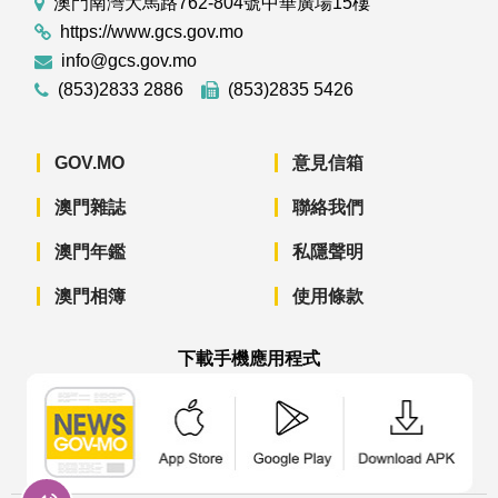
澳門南灣大馬路762-804號中華廣場15樓
https://www.gcs.gov.mo
info@gcs.gov.mo
(853)2833 2886
(853)2835 5426
GOV.MO
意見信箱
澳門雜誌
聯絡我們
澳門年鑑
私隱聲明
澳門相簿
使用條款
下載手機應用程式
澳門政府新聞 APP - App Store 下載
澳門政府新聞 APP - Googl
澳門政府新聞 