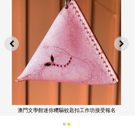
上一則
下一
澳門文學館迷你糭驅蚊匙扣工作坊接受報名
1
2