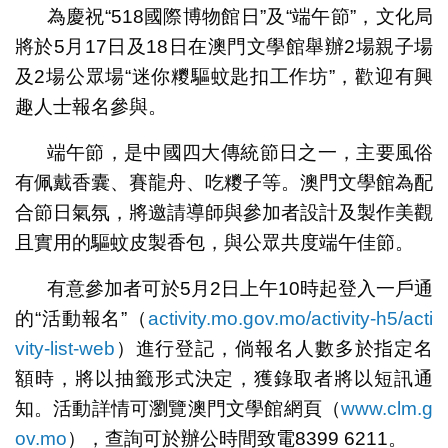
為慶祝“518國際博物館日”及“端午節”，文化局
將於5月17日及18日在澳門文學館舉辦2場親子場
及2場公眾場“迷你糭驅蚊匙扣工作坊”，歡迎有興
趣人士報名參與。
端午節，是中國四大傳統節日之一，主要風俗
有佩戴香囊、賽龍舟、吃糭子等。澳門文學館為配
合節日氣氛，將邀請導師與參加者設計及製作美觀
且實用的驅蚊皮製香包，與公眾共度端午佳節。
有意參加者可於5月2日上午10時起登入一戶通
的“活動報名”（
activity.mo.gov.mo/activity-h5/acti
vity-list-web
）進行登記，倘報名人數多於指定名
額時，將以抽籤形式決定，獲錄取者將以短訊通
知。活動詳情可瀏覽澳門文學館網頁（
www.clm.g
ov.mo
），查詢可於辦公時間致電8399 6211。