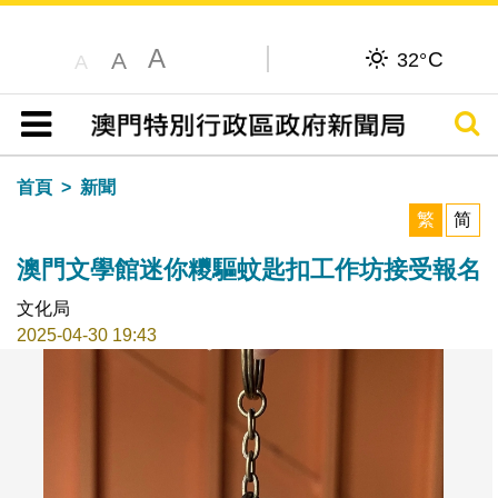
A
C
A
32°
A
搜尋
目錄
首頁
新聞
繁
简
澳門文學館迷你糭驅蚊匙扣工作坊接受報名
文化局
2025-04-30 19:43