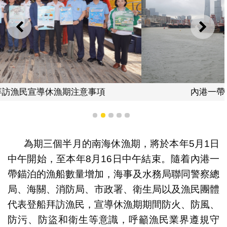
上一則
下一
內港一帶錨泊的漁船數量逐漸增加
1
2
3
4
5
為期三個半月的南海休漁期，將於本年5月1日
中午開始，至本年8月16日中午結束。隨着內港一
帶錨泊的漁船數量增加，海事及水務局聯同警察總
局、海關、消防局、市政署、衛生局以及漁民團體
代表登船拜訪漁民，宣導休漁期期間防火、防風、
防污、防盜和衛生等意識，呼籲漁民業界遵規守