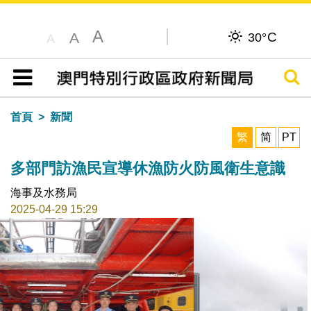
A
C
A
30°
A
搜尋
目錄
首頁
新聞
繁
简
PT
多部門訪漁民宣導休漁防火防風衛生意識
海事及水務局
2025-04-29 15:29