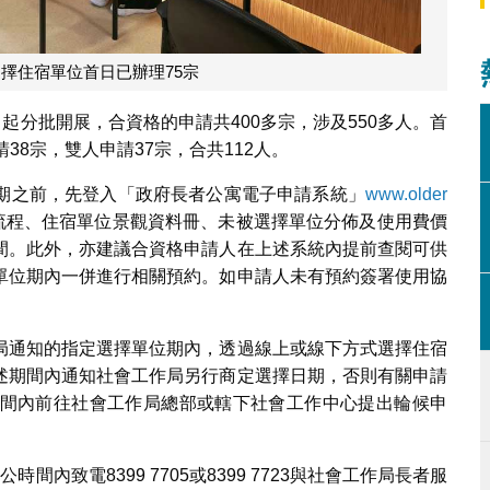
擇住宿單位首日已辦理75宗
起分批開展，合資格的申請共400多宗，涉及550多人。首
38宗，雙人申請37宗，合共112人。
期之前，先登入「政府長者公寓電子申請系統」
www.older
流程、住宿單位景觀資料冊、未被選擇單位分佈及使用費價
間。此外，亦建議合資格申請人在上述系統內提前查閱可供
單位期內一併進行相關預約。如申請人未有預約簽署使用協
局通知的指定選擇單位期內，透過線上或線下方式選擇住宿
述期間內通知社會工作局另行商定選擇日期，否則有關申請
間內前往社會工作局總部或轄下社會工作中心提出輪候申
時間內致電8399 7705或8399 7723與社會工作局長者服