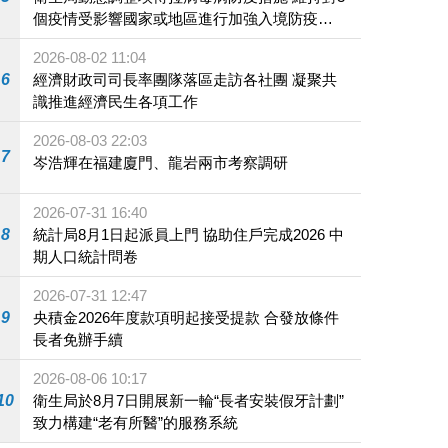
個疫情受影響國家或地區進行加強入境防疫措
施
2026-08-02 11:04
6
經濟財政司司長率團隊落區走訪各社團 凝聚共
識推進經濟民生各項工作
2026-08-03 22:03
7
岑浩輝在福建廈門、龍岩兩市考察調研
2026-07-31 16:40
8
統計局8月1日起派員上門 協助住戶完成2026 中
期人口統計問卷
2026-07-31 12:47
9
央積金2026年度款項明起接受提款 合發放條件
長者免辦手續
2026-08-06 10:17
10
衛生局於8月7日開展新一輪“長者安裝假牙計劃”
致力構建“老有所醫”的服務系統