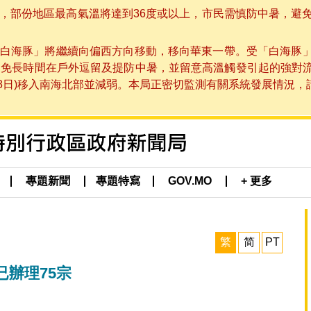
部份地區最高氣溫將達到36度或以上，市民需慎防中暑，避免在烈
白海豚」將繼續向偏西方向移動，移向華東一帶。受「白海豚
避免長時間在戶外逗留及提防中暑，並留意高溫觸發引起的強對
8日)移入南海北部並減弱。本局正密切監測有關系統發展情況，請市
專題新聞
專題特寫
GOV.MO
+ 更多
繁
简
PT
辦理75宗