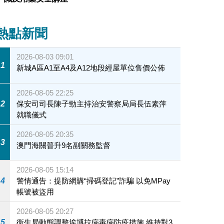
熱點新聞
2026-08-03 09:01
1
新城A區A1至A4及A12地段經屋單位售價公佈
2026-08-05 22:25
2
保安司司長陳子勁主持治安警察局局長伍素萍
就職儀式
2026-08-05 20:35
3
澳門海關晉升9名副關務監督
2026-08-05 15:14
4
警情通告：提防網購“掃碼登記”詐騙 以免MPay
帳號被盜用
2026-08-05 20:27
5
衛生局動態調整埃博拉病毒病防疫措施 維持對3