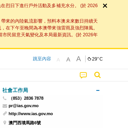
日下進行戶外活動及多補充水分。 (於 2026
」帶來的內陸氣流影響，預料本澳未來數日持續天
流，在下午至晚間為本澳帶來強雷雨及強烈陣風。
民留意天氣變化及本局最新資訊。(於 2026年
A
A
跳至內容
29°
C
A
社會工作局
（853）2836 7878
pr@ias.gov.mo
http://www.ias.gov.mo
澳門西墳馬路6號