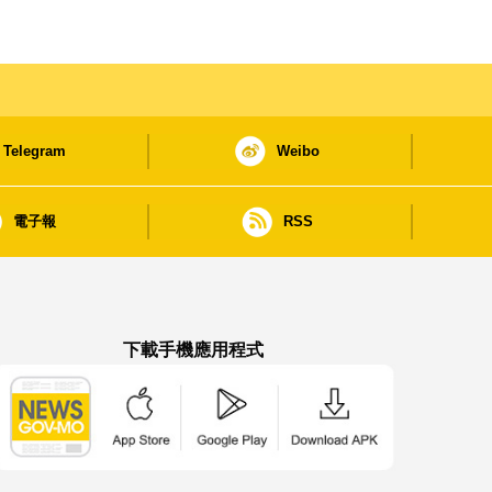
Telegram
Weibo
電子報
RSS
下載手機應用程式
澳門政府新聞 APP - App Store 下載
澳門政府新聞 APP - Google Pla
澳門政府新聞 APP -