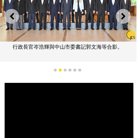
上一則
下一
行政長官岑浩輝與中山市委書記郭文海等合影。
1
2
3
4
5
6