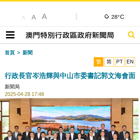
A
C
A
28°
A
搜尋
目錄
首頁
新聞
繁
简
PT
EN
行政長官岑浩輝與中山市委書記郭文海會面
新聞局
2025-04-28 17:48