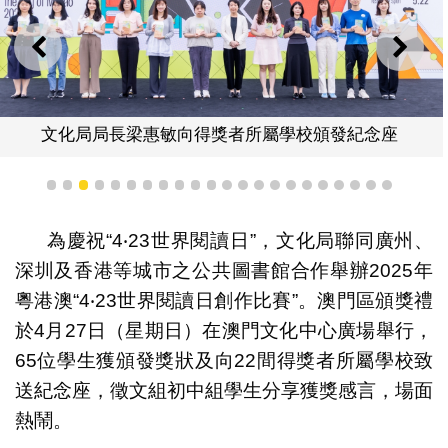
上一則
下一
文化局局長梁惠敏向得獎者所屬學校頒發紀念座
1
2
3
4
5
6
7
8
9
10
11
12
13
14
15
16
17
18
19
20
21
22
為慶祝“4‧23世界閱讀日”，文化局聯同廣州、
深圳及香港等城市之公共圖書館合作舉辦2025年
粵港澳“4‧23世界閱讀日創作比賽”。澳門區頒獎禮
於4月27日（星期日）在澳門文化中心廣場舉行，
65位學生獲頒發獎狀及向22間得獎者所屬學校致
送紀念座，徵文組初中組學生分享獲獎感言，場面
熱鬧。