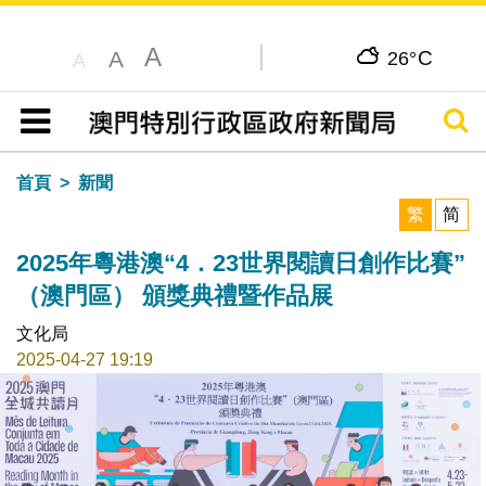
A
C
A
26°
A
搜尋
目錄
首頁
新聞
繁
简
2025年粵港澳“4．23世界閱讀日創作比賽”
（澳門區） 頒獎典禮暨作品展
文化局
2025-04-27 19:19