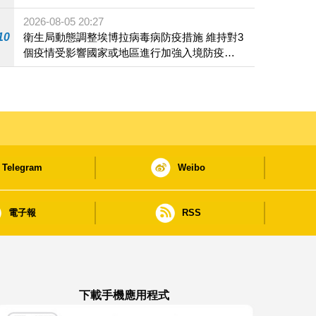
2026-08-05 20:27
10
衛生局動態調整埃博拉病毒病防疫措施 維持對3
個疫情受影響國家或地區進行加強入境防疫措
施
Telegram
Weibo
電子報
RSS
下載手機應用程式
澳門政府新聞 APP - App Store 下載
澳門政府新聞 APP - Google Pla
澳門政府新聞 APP -