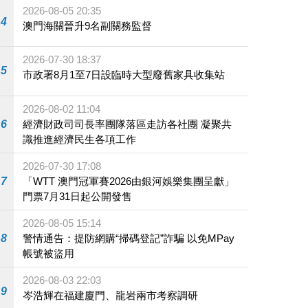
2026-08-05 20:35
4
澳門海關晉升9名副關務監督
2026-07-30 18:37
5
市政署8月1至7日設臨時大型廢舊家具收集站
2026-08-02 11:04
6
經濟財政司司長率團隊落區走訪各社團 凝聚共
識推進經濟民生各項工作
2026-07-30 17:08
7
「WTT 澳門冠軍賽2026由銀河娛樂集團呈獻」
門票7月31日起公開發售
2026-08-05 15:14
8
警情通告：提防網購“掃碼登記”詐騙 以免MPay
帳號被盜用
2026-08-03 22:03
9
岑浩輝在福建廈門、龍岩兩市考察調研