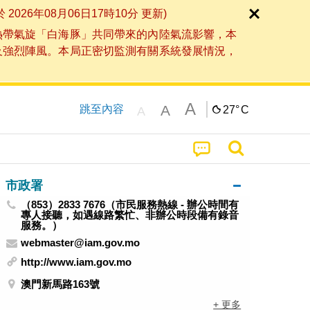
6年08月06日17時10分 更新)
熱帶氣旋「白海豚」共同帶來的內陸氣流影響，本
及強烈陣風。本局正密切監測有關系統發展情況，
A
A
跳至內容
27°
C
A
市政署
（853）2833 7676（市民服務熱線 - 辦公時間有
專人接聽，如遇線路繁忙、非辦公時段備有錄音
服務。）
webmaster@iam.gov.mo
http://www.iam.gov.mo
澳門新馬路163號
+ 更多