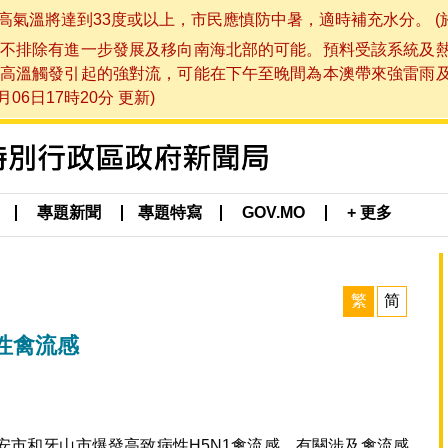
將達到33度或以上，市民應慎防中暑，適時補充水分。 (於 202
不排除有進一步發展及移向南海北部的可能。預料受該系統及
高溫觸發引起的強對流，可能在下午至晚間為本澳帶來強雷雨
06日17時20分 更新)
專題新聞
專題特寫
GOV.MO
+ 更多
繁
简
性禽流感
安市和牙山市爆發高致病性H5N1禽流感，有關涉及禽流感