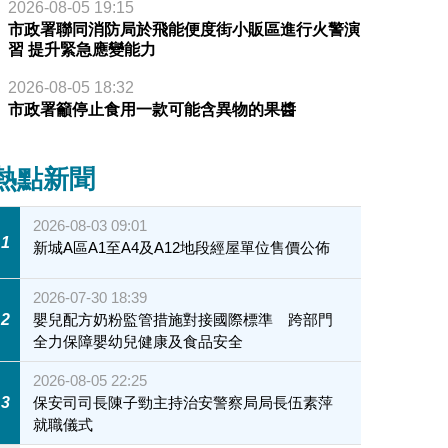
2026-08-05 19:15
市政署聯同消防局於飛能便度街小販區進行火警演
習 提升緊急應變能力
2026-08-05 18:32
市政署籲停止食用一款可能含異物的果醬
熱點新聞
2026-08-03 09:01
1
新城A區A1至A4及A12地段經屋單位售價公佈
2026-07-30 18:39
2
嬰兒配方奶粉監管措施對接國際標準 跨部門
全力保障嬰幼兒健康及食品安全
2026-08-05 22:25
3
保安司司長陳子勁主持治安警察局局長伍素萍
就職儀式