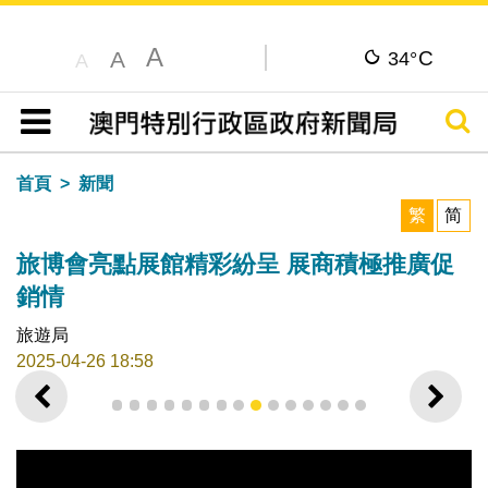
A
C
A
34°
A
搜尋
目錄
首頁
新聞
繁
简
旅博會亮點展館精彩紛呈 展商積極推廣促
銷情
旅遊局
2025-04-26 18:58
上一則
下一
1
2
3
4
5
6
7
8
9
10
11
12
13
14
15