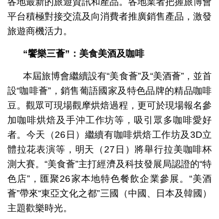
各地最新的旅遊資訊和產品。各地業者把握旅博會
平台積極對接交流及向消費者推廣銷售產品，激發
旅遊商機活力。
“
饗樂三薈
”
：美食美酒及咖啡
本屆旅博會繼續設有“美食薈”及“美酒薈”，並首
設“咖啡薈”，銷售葡語國家及特色品牌的精品咖啡
豆。觀眾可現場觀摩烘焙過程，更可於現場報名參
加咖啡烘焙及手沖工作坊等，吸引眾多咖啡愛好
者。今天（26日）繼續有咖啡烘焙工作坊及3D立
體拉花表演等，明天（27日）將舉行拉美咖啡杯
測大賽。“美食薈”主打經濟及科技發展局認證的“特
色店”，匯聚26家本地特色餐飲企業參展。“美酒
薈”帶來“東亞文化之都”三國（中國、日本及韓國）
主題歡樂時光。