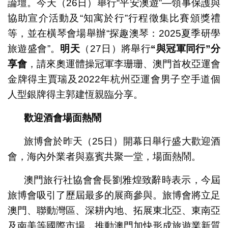
論壇。今天（26日）舉行“平安澳遊”—領事保護與
協助宣介活動及“知寓於行”行程徵集比賽頒獎禮
等，並在橫琴會場舉辦“探趣澳琴：2025夏季研學
旅遊盛會”。
明天
（27日）將舉行
“
與冠軍同行
”
分
享會
，請來奧運體操冠軍李珊珊、澳門首枚亞運會
金牌得主賈瑞及2022年杭州亞運會男子空手道個
人型銀牌得主郭建恆親臨分享。
歡迎酒會場面熱鬧
旅博會於昨天（25日）開幕日舉行盛大歡迎酒
會，海內外業者與嘉賓共聚一堂，場面熱鬧。
澳門旅行社協會會長劉雅煌致辭時表示，今屆
旅博會吸引了歷屆最多的展商參與。旅博會將立足
澳門、聯動灣區、深耕內地、拓展東北亞、東南亞
及南美等國際市場，推動澳門加快形成旅遊業新質