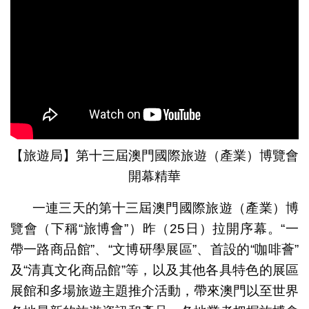
旅博會於開幕日舉行盛大歡迎酒會
旅博會於開幕日舉行盛大歡迎酒會
“體育盛事快閃店”首次登場
“文博研學展區”互動體驗
旅博會續設“美食薈”及“美酒薈”
澳門旅行社協會會長劉雅煌於歡迎酒會上致辭
旅遊局局長文綺華於歡迎酒會上致辭
【旅遊局】第十三屆澳門國際旅遊（產業）博覽會
開幕精華
一連三天的第十三屆澳門國際旅遊（產業）博
覽會（下稱“旅博會”）昨（25日）拉開序幕。“一
帶一路商品館”、“文博研學展區”、首設的“咖啡薈”
及“清真文化商品館”等，以及其他各具特色的展區
展館和多場旅遊主題推介活動，帶來澳門以至世界