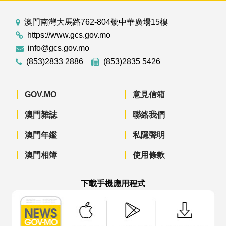
澳門南灣大馬路762-804號中華廣場15樓
https://www.gcs.gov.mo
info@gcs.gov.mo
(853)2833 2886
(853)2835 5426
GOV.MO
意見信箱
澳門雜誌
聯絡我們
澳門年鑑
私隱聲明
澳門相簿
使用條款
下載手機應用程式
澳門政府新聞 APP - App Store 下載
澳門政府新聞 APP - Googl
澳門政府新聞 