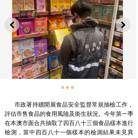
上一則
下一
1
2
3
市政署持續開展食品安全監督常規抽檢工作，
今年第一季在本澳市面合共抽取了四百八十三個食品樣本
評估市售食品的食用風險及衛生狀況。今年第一季
進行檢測
在本澳市面合共抽取了四百八十三個食品樣本進行
檢測，當中四百八十一個樣本的檢測結果未見異