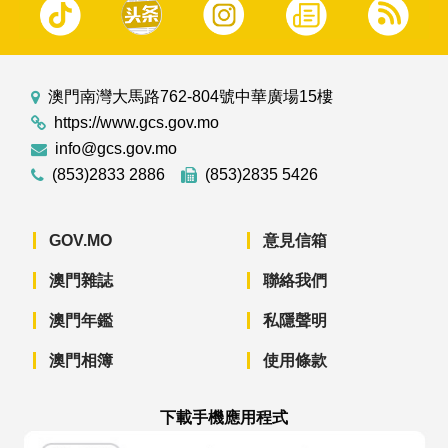
澳門南灣大馬路762-804號中華廣場15樓
https://www.gcs.gov.mo
info@gcs.gov.mo
(853)2833 2886
(853)2835 5426
GOV.MO
意見信箱
澳門雜誌
聯絡我們
澳門年鑑
私隱聲明
澳門相簿
使用條款
下載手機應用程式
澳門政府新聞 APP - App Store 下載
澳門政府新聞 APP - Googl
澳門政府新聞 