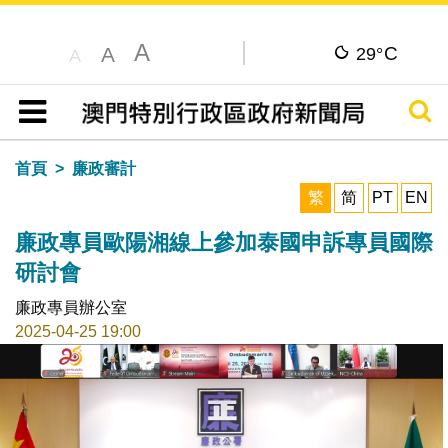
A
C
A
29°
A
搜尋
目錄
首頁
廉政審計
繁
简
PT
EN
廉政專員歐陽湘線上參加泰國申訴專員國際
研討會
廉政專員辦公室
2025-04-25 19:00