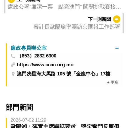
廉政公署“廉潔一票 點亮澳門” 闖關挑戰賽接受
報名
下一則新聞
審計長歐陽瑜率團訪京匯報工作部署
廉政專員辦公室
（853）2832 6300
https://www.ccac.org.mo
澳門冼星海大馬路 105 號「金龍中心」17樓
+ 更多
部門新聞
2026-07-02 11:29
歐陽湘：落實主席講話要求 堅定奮鬥反腐倡