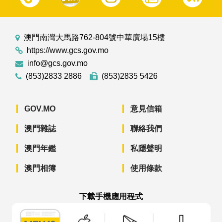
澳門南灣大馬路762-804號中華廣場15樓
https://www.gcs.gov.mo
info@gcs.gov.mo
(853)2833 2886
(853)2835 5426
GOV.MO
意見信箱
澳門雜誌
聯絡我們
澳門年鑑
私隱聲明
澳門相簿
使用條款
下載手機應用程式
澳門政府新聞 APP - App Store 下載
澳門政府新聞 APP - Googl
澳門政府新聞 