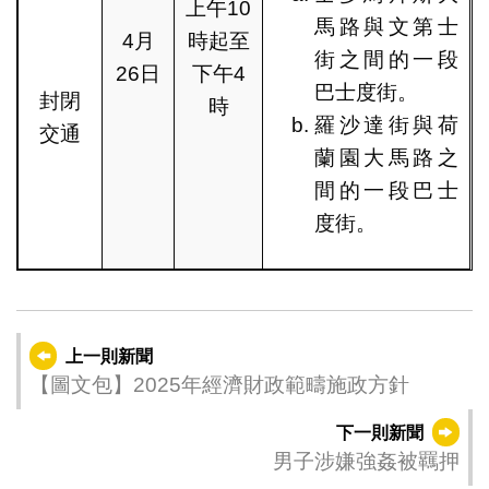
上午10
馬路與文第士
4月
時起至
街之間的一段
26日
下午4
巴士度街。
封閉
時
羅沙達街與荷
交通
蘭園大馬路之
間的一段巴士
度街。
上一則新聞
【圖文包】2025年經濟財政範疇施政方針
下一則新聞
男子涉嫌強姦被羈押