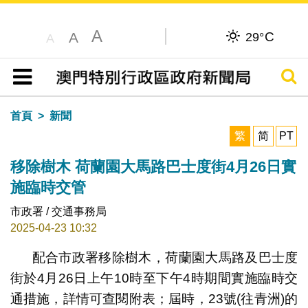
A
C
A
29°
A
搜尋
目錄
首頁
新聞
繁
简
PT
移除樹木 荷蘭園大馬路巴士度街4月26日實
施臨時交管
市政署 / 交通事務局
2025-04-23 10:32
配合市政署移除樹木，荷蘭園大馬路及巴士度
街於4月26日上午10時至下午4時期間實施臨時交
通措施，詳情可查閱附表；屆時，23號(往青洲)的