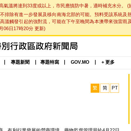
將達到33度或以上，市民應慎防中暑，適時補充水分。 (於 202
不排除有進一步發展及移向南海北部的可能。預料受該系統及
高溫觸發引起的強對流，可能在下午至晚間為本澳帶來強雷雨
06日17時20分 更新)
專題新聞
專題特寫
GOV.MO
+ 更多
繁
简
PT
商、有利行業發展的營商環境，藥物監督管理局於4月22日