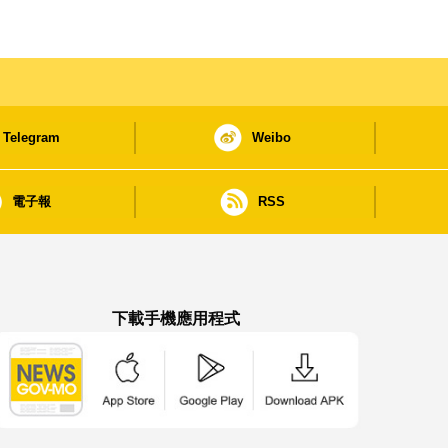
Telegram
Weibo
電子報
RSS
下載手機應用程式
澳門政府新聞 APP - App Store 下載
澳門政府新聞 APP - Google Pla
澳門政府新聞 APP -