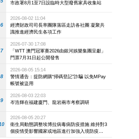
5
市政署8月1至7日設臨時大型廢舊家具收集站
2026-08-02 11:04
6
經濟財政司司長率團隊落區走訪各社團 凝聚共
識推進經濟民生各項工作
2026-07-30 17:08
7
「WTT 澳門冠軍賽2026由銀河娛樂集團呈獻」
門票7月31日起公開發售
2026-08-05 15:14
8
警情通告：提防網購“掃碼登記”詐騙 以免MPay
帳號被盜用
2026-08-03 22:03
9
岑浩輝在福建廈門、龍岩兩市考察調研
2026-08-05 20:27
10
衛生局動態調整埃博拉病毒病防疫措施 維持對3
個疫情受影響國家或地區進行加強入境防疫措
施