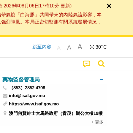
6年08月06日17時10分 更新)
熱帶氣旋「白海豚」共同帶來的內陸氣流影響，本
及強烈陣風。本局正密切監測有關系統發展情況，
A
A
跳至內容
30°
C
A
藥物監督管理局
（853）2852 4708
info@isaf.gov.mo
https://www.isaf.gov.mo
澳門何賢紳士大馬路政府（青茂）辦公大樓19樓
+ 更多