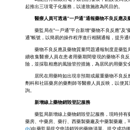
起推出三項電子化服務，以達致施政為民目的。
醫療人員可透過
“
一戶通
”
通報藥物不良反應及
藥監局在“一戶通”平台新增“藥物不良反應”及
通”帳號，以簡易的操作程序進行相關通報，提升通
藥物不良反應及藥物質量問題通報制度是藥監
續收集醫療人員在患者用藥期間發現的藥物不良反
險，並採取相應的風險管控措施，為居民的用藥安
居民在用藥時如出現非預期或嚴重藥物不良反
劑科和社區藥房的藥劑師等醫療人員反映，以便其通
詢。
新增線上藥物銷毀登記服務
藥監局新增線上藥物銷毀登記服務，現時持有
藥房、中藥房、藥行、西藥製藥廠及中藥製藥廠，可
ds
)向藥監局提交申請銷毀的藥物清單。提交成功