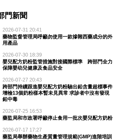
部門新聞
2026-07-31 20:41
藥物監督管理局呼籲勿使用一款摻雜西藥成分的外
用產品
2026-07-30 18:39
嬰兒配方奶粉監管措施對接國際標準 跨部門全力
保障嬰幼兒健康及食品安全
2026-07-27 20:43
跨部門持續跟進嬰兒配方奶粉驗出鉛含量超標事件
增檢13個奶粉樣本暫未見異常 求診者中沒有發現
鉛中毒
2026-07-25 16:53
藥監局和市政署呼籲停止食用一批次嬰兒配方奶粉
2026-07-17 17:27
藥監局舉辦藥物生產質量管理規範(GMP)進階培訓