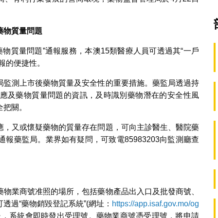
藥物質量問題
“藥物質量問題”通報服務，本澳15類醫療人員可透過其“一戶
報的便捷性。
局監測上市後藥物質量及安全性的重要措施。藥監局透過持
應及藥物質量問題的資訊，及時識別藥物潛在的安全性風
全把關。
應，又或懷疑藥物的質量存在問題，可向主診醫生、醫院藥
報藥監局。業界如有疑問，可致電85983203向監測廳查
藥物業商號准照的場所，包括藥物產品出入口及批發商號、
透過“藥物銷毀登記系統”(網址：
https://app.isaf.gov.mo/og
後，系統會即時發出受理號。藥物業商號憑受理號，將申請