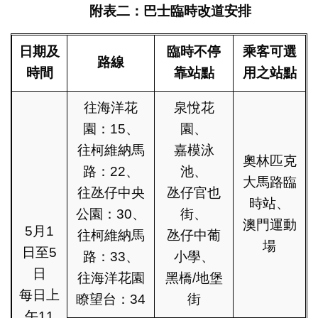
附表二：巴士臨時改道安排
日期及
臨時不停
乘客可
選
路線
時間
靠站點
用之
站點
往海洋花
泉悅花
園：15、
園、
往柯維納馬
嘉模泳
奧林匹克
路：22、
池、
大馬路臨
往氹仔中央
氹仔官也
時站、
公園：30、
街、
澳門運動
5月1
往柯維納馬
氹仔中葡
場
日至5
路：33、
小學、
日
往海洋花園
黑橋/地堡
每日上
瞭望台：34
街
午11