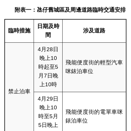
附表一：氹仔舊城區
及
周邊道路臨時交通安排
日期及時
臨時措施
涉及道路
間
4月28日
晚上10
飛能便度街的輕型汽車
時起至5
咪錶泊車位
月7日晚
上10時
禁止泊車
4月29日
晚上10
飛能便度街的電單車咪
時至5月
錶泊車位
5日晚上