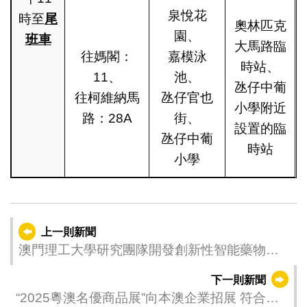
泉悅花
時至
尾
奧林匹克
園、
班車
大馬路臨
往媽閣：
嘉模泳
時站、
11、
池、
氹仔中葡
往柯維納馬
氹仔官也
小學附近
路：28A
街、
設置的臨
氹仔中葡
時站
小學
上一則新聞
澳門理工大學研究團隊開發創新性智能藥物設
計方法
下一則新聞
“2025粵澳名優商品展”向本澳企業招展 符合資