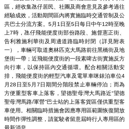
區，經收集氹仔居民、社團及商會意見及參考過往
經驗成效，活動期間區內將實施臨時交通管制及公
共巴士分流方案。5月1日至5日每日中午12時至晚
上7時，氹仔飛能便度街部份路段、施督憲正街、
告利雅施利華街及周邊道路臨時封閉（詳見附表
一），車輛可取道奧林匹克大馬路前往黑橋街及地
堡街一帶；近飛能便度街的一段素啤古街實施反方
向行車，以保持區內交通循環。配合相關活動安
排，飛能便度街的輕型汽車及電單車咪錶泊車位4
月28日至5月7日期間分階段禁止車輛停泊；而為
方便重型客車上落客，望德聖母灣大馬路近“望德
聖母灣馬路/軍營”巴士站的上落客貨區僅供重型客
車使用。相關臨時措施會因應專用區範圍恢復開放
時間作彈性調整，請駕駛者留意屆時行人專用區的
最新消息。