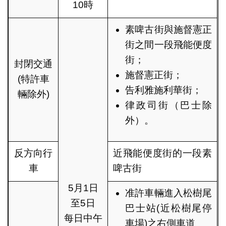
10時
素啤古街與施督憲正
街之間一段飛能便度
街；
封閉交通
施督憲正街；
(特許車
告利雅施利華街；
輛除外)
律政司街（巴士除
外）。
反方向行
近飛能便度街的一段素
車
啤古街
5月1日
准許車輛進入松樹尾
至5日
巴士站(近松樹尾停
每日中午
車場)之右側車道