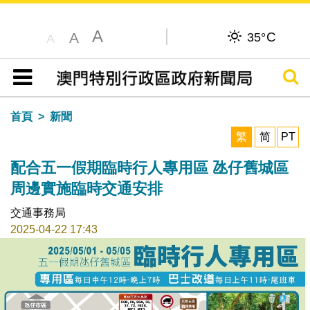
A
C
A
35°
A
搜尋
目錄
首頁
新聞
繁
简
PT
配合五一假期臨時行人專用區 氹仔舊城區
周邊實施臨時交通安排
交通事務局
2025-04-22 17:43