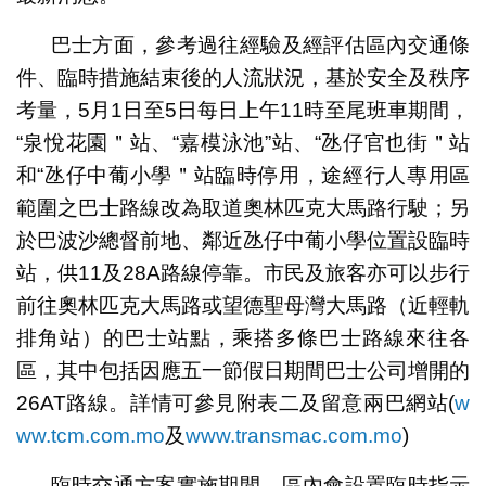
巴士方面，參考過往經驗及經評估區內交通條
件、臨時措施結束後的人流狀況，基於安全及秩序
考量，5月1日至5日每日上午11時至尾班車期間，
“泉悅花園＂站、“嘉模泳池”站、“氹仔官也街＂站
和“氹仔中葡小學＂站臨時停用，途經行人專用區
範圍之巴士路線改為取道奧林匹克大馬路行駛；另
於巴波沙總督前地、鄰近氹仔中葡小學位置設臨時
站，供11及28A路線停靠。市民及旅客亦可以步行
前往奧林匹克大馬路或望德聖母灣大馬路（近輕軌
排角站）的巴士站點，乘搭多條巴士路線來往各
區，其中包括因應五一節假日期間巴士公司增開的
26AT路線。詳情可參見附表二及留意兩巴網站(
w
ww.tcm.com.mo
及
www.transmac.com.mo
)
臨時交通方案實施期間，區內會設置臨時指示