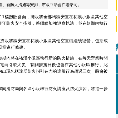
置、新防火措施等安排，市販互助會在場陪同。
的11檔攤販會面，攤販將全部均獲安置在祐漢小販區其他空
遵守防火安全指引，將繼續加強巡查執法，並在短期內執行
1檔攤販將獲安置在祐漢小販區其他空置檔繼續經營，包括成
攤檔進行修建。
短期內將在祐漢小販區執行新的防火措施，在每天營業時間
電而引發火災，有關措施日後也會在其他小販區推行。此
內出現包括違反防火指引在內的違規行為超過三次，將會被
聯同消防局與各區小販舉行防火講座及防火演習，將進一步