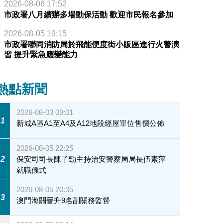
2026-08-06 17:52
市政署八月續辦多場動保活動 歡迎市民報名參加
2026-08-05 19:15
市政署聯同消防局於飛能便度街小販區進行火警演
習 提升緊急應變能力
熱點新聞
2026-08-03 09:01
1
新城A區A1至A4及A12地段經屋單位售價公佈
2026-08-05 22:25
2
保安司司長陳子勁主持治安警察局局長伍素萍
就職儀式
2026-08-05 20:35
3
澳門海關晉升9名副關務監督