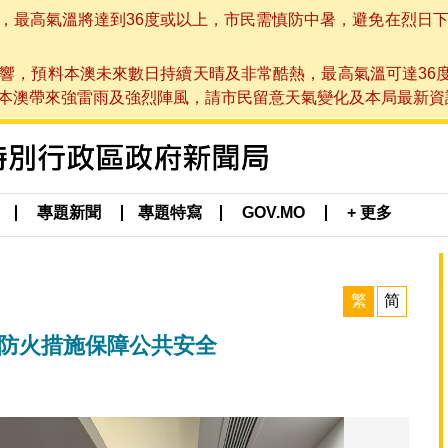
高氣溫將達到36度或以上，市民需慎防中暑，避免在烈日下進行戶
響，預料本澳未來數日持續天晴及非常酷熱，最高氣溫可達36
帶來強雷雨及強烈陣風，請市民留意天氣變化及本局最新資訊。(於 2
專題新聞
專題特寫
GOV.MO
+ 更多
繁
简
新防火措施保障公共安全