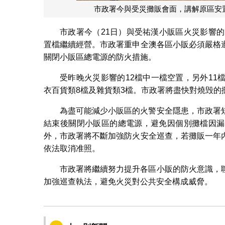
市政署今與受災攤販會面，講解原區安
市政署今（21日）與受祐漢小販區火災影響
置檔繼續經營。市政署重申全澳各區小販必須嚴格
關閉小販區總電源的防火措施。
受昨晚火災影響的12檔中一檔空置，另外1
衣百貨類8檔及雜貨類3檔。市政署將盡快對燒毁的
為盡可能減少小販區的火警安全隱患，市政署
結束後關閉小販區的總電源，避免因個別攤檔因漏
外，市政署將不斷加強防火安全巡查，若攤販一年
依法取消准照。
市政署將繼續努力提升各區小販的防火意識，
加強巡查執法，避免火災對公共安全構成威脅。