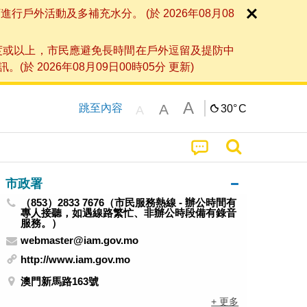
外活動及多補充水分。 (於 2026年08月08
度或以上，市民應避免長時間在戶外逗留及提防中
026年08月09日00時05分 更新)
A
A
跳至內容
30°
C
A
市政署
（853）2833 7676（市民服務熱線 - 辦公時間有
專人接聽，如遇線路繁忙、非辦公時段備有錄音
服務。）
webmaster@iam.gov.mo
http://www.iam.gov.mo
澳門新馬路163號
+ 更多