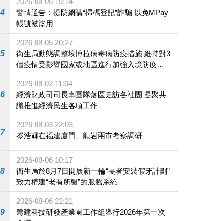
2026-08-05 15:14
4
警情通告：提防網購“掃碼登記”詐騙 以免MPay
帳號被盜用
2026-08-05 20:27
5
衛生局動態調整埃博拉病毒病防疫措施 維持對3
個疫情受影響國家或地區進行加強入境防疫措
施
2026-08-02 11:04
6
經濟財政司司長率團隊落區走訪各社團 凝聚共
識推進經濟民生各項工作
2026-08-03 22:03
7
岑浩輝在福建廈門、龍岩兩市考察調研
2026-08-06 10:17
8
衛生局於8月7日開展新一輪“長者安裝假牙計劃”
致力構建“老有所醫”的服務系統
2026-08-06 22:21
9
籌建科技研發產業園工作組舉行2026年第一次