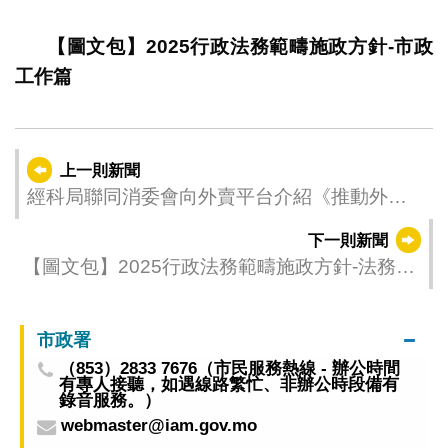
1
2
3
4
5
【圖文包】2025行政法務範疇施政方針-市政
工作篇
上一則新聞
經科局聯同消委會向外賣平台介紹《推動外賣
餐飲行業健康發展的指引》 共推促進行業的健
下一則新聞
康及可持續發展
【圖文包】2025行政法務範疇施政方針-法務工
作篇
市政署
（853）2833 7676（市民服務熱線 - 辦公時間
有專人接聽，如遇線路繁忙、非辦公時段備有
錄音服務。）
webmaster@iam.gov.mo