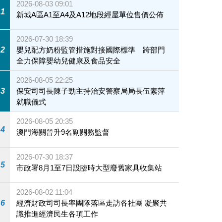
2026-08-03 09:01
1
新城A區A1至A4及A12地段經屋單位售價公佈
2026-07-30 18:39
2
嬰兒配方奶粉監管措施對接國際標準 跨部門
全力保障嬰幼兒健康及食品安全
2026-08-05 22:25
3
保安司司長陳子勁主持治安警察局局長伍素萍
就職儀式
2026-08-05 20:35
4
澳門海關晉升9名副關務監督
2026-07-30 18:37
5
市政署8月1至7日設臨時大型廢舊家具收集站
2026-08-02 11:04
6
經濟財政司司長率團隊落區走訪各社團 凝聚共
識推進經濟民生各項工作