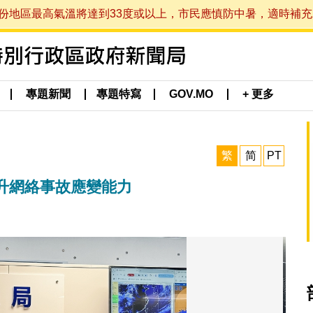
最高氣溫將達到33度或以上，市民應慎防中暑，適時補充水分。 (於
專題新聞
專題特寫
GOV.MO
+ 更多
繁
简
PT
升網絡事故應變能力